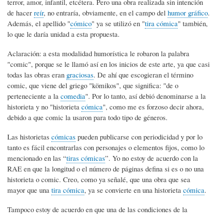
terror, amor, infantil, etcétera. Pero una obra realizada sin intención
de hacer
reír
, no entraría, obviamente, en el campo del
humor gráfico
.
Además, el apellido "
cómico
" ya se utilizó en "
tira cómica
" también,
lo que le daría unidad a esta propuesta.
Aclaración: a esta modalidad humorística le robaron la palabra
"comic", porque se le llamó así en los inicios de este arte, ya que casi
todas las obras eran
graciosas
. De ahí que escogieran el término
comic, que viene del griego "kömikos", que significa: "de o
perteneciente a la
comedia
". Por lo tanto, así debió denominarse a la
historieta y no "historieta
cómica
", como me es forzoso decir ahora,
debido a que comic la usaron para todo tipo de géneros.
Las historietas
cómicas
pueden publicarse con periodicidad y por lo
tanto es fácil encontrarlas con personajes o elementos fijos, como lo
mencionado en las “
tiras cómicas
”. Yo no estoy de acuerdo con la
RAE en que la longitud o el número de páginas defina si es o no una
historieta o comic. Creo, como ya señalé, que una obra que sea
mayor que una
tira cómica
, ya se convierte en una historieta
cómica
.
Tampoco estoy de acuerdo en que una de las condiciones de la