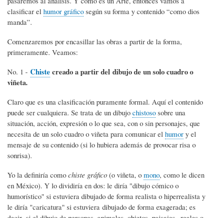
pasaremos al análisis. Y como es un Arte, entonces vamos a
clasificar el
humor gráfico
según su forma y contenido “como dios
manda”.
Comenzaremos por encasillar las obras a partir de la forma,
primeramente. Veamos:
Chiste
creado a partir del dibujo de un solo cuadro o
No. 1 -
viñeta.
Claro que es una clasificación puramente formal. Aquí el contenido
puede ser cualquiera. Se trata de un dibujo
chistoso
sobre una
situación, acción, expresión o lo que sea, con o sin personajes, que
necesita de un solo cuadro o viñeta para comunicar el
humor
y el
mensaje de su contenido (si lo hubiera además de provocar risa o
sonrisa).
Yo la definiría como
chiste gráfico
(o viñeta, o
mono
, como le dicen
en México). Y lo dividiría en dos: le diría "dibujo cómico o
humorístico" si estuviera dibujado de forma realista o hiperrealista y
le diría "caricatura" si estuviera dibujado de forma exagerada; es
decir, si el dibujo de personas, animales, objetos, paisajes –reales o