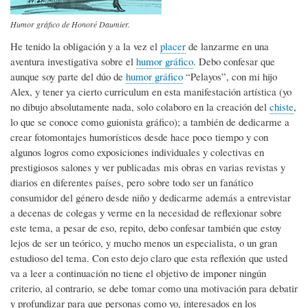
Humor gráfico de Honoré Daumier.
He tenido la obligación y a la vez el
placer
de lanzarme en una
aventura investigativa sobre el
humor gráfico
. Debo confesar que
aunque soy parte del dúo de
humor gráfico
“Pelayos”, con mi hijo
Alex, y tener ya cierto curriculum en esta manifestación artística (yo
no dibujo absolutamente nada, solo colaboro en la creación del
chiste
,
lo que se conoce como guionista gráfico); a también de dedicarme a
crear fotomontajes humorísticos desde hace poco tiempo y con
algunos logros como exposiciones individuales y colectivas en
prestigiosos salones y ver publicadas mis obras en varias revistas y
diarios en diferentes países, pero sobre todo ser un fanático
consumidor del género desde niño y dedicarme además a entrevistar
a decenas de colegas y verme en la necesidad de reflexionar sobre
este tema, a pesar de eso, repito, debo confesar también que estoy
lejos de ser un teórico, y mucho menos un especialista, o un gran
estudioso del tema. Con esto dejo claro que esta reflexión que usted
va a leer a continuación no tiene el objetivo de imponer ningún
criterio, al contrario, se debe tomar como una motivación para debatir
y profundizar para que personas como yo, interesados en los