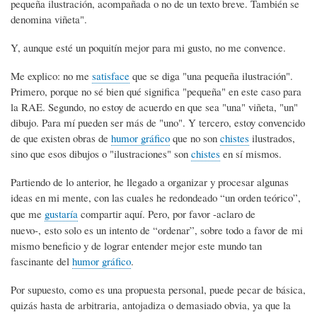
pequeña ilustración, acompañada o no de un texto breve. También se
denomina viñeta".
Y, aunque esté un poquitín mejor para mi gusto, no me convence.
Me explico: no me
satisface
que se diga "una pequeña ilustración".
Primero, porque no sé bien qué significa "pequeña" en este caso para
la RAE. Segundo, no estoy de acuerdo en que sea "una" viñeta, "un"
dibujo. Para mí pueden ser más de "uno". Y tercero, estoy convencido
de que existen obras de
humor gráfico
que no son
chistes
ilustrados,
sino que esos dibujos o "ilustraciones" son
chistes
en sí mismos.
Partiendo de lo anterior, he llegado a organizar y procesar algunas
ideas en mi mente, con las cuales he redondeado “un orden teórico”,
que me
gustaría
compartir aquí. Pero, por favor -aclaro de
nuevo-, esto solo es un intento de “ordenar”, sobre todo a favor de mi
mismo beneficio y de lograr entender mejor este mundo tan
fascinante del
humor gráfico
.
Por supuesto, como es una propuesta personal, puede pecar de básica,
quizás hasta de arbitraria, antojadiza o demasiado obvia, ya que la