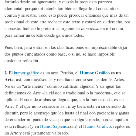
formulo desde mi ignorancia, y quizás la propuesta parezca
elemental, porque mi interés también es llegarle al consumidor
común y silvestre. Todo esto puede provocar entonces que más de un
profesional de este arte rechace este texto y estará en su derecho, por
supuesto. Incluso lo prefiero si argumenta
in extenso
en mi contra,
para armar un debate donde ganemos todos.
Pues bien, para entrar en las clasificaciones es imprescindible dejar
dos puntos cimentados como base, o si no, se hace imposible
cualquier reflexión.
Humor Gráfico
es un
I- El
humor gráfico
es un arte. Perdón, el
Arte
, así, con mayúsculas y resaltado, como son las demás Artes.
No es un “arte menor” como lo califican algunos. Y da igual las
definiciones de Arte –la clásica o tradicional o la moderna-, que se
aplique. Porque de ambas se llega a que, sin la menor duda, es un
Arte. Y el que no lo considere así, muy bien, está en su derecho de
disentir, pero le aconsejo que lea hasta el final con paciencia y ganas
de entender mi punto de vista; o que no siga leyendo, porque aquí en
esta reflexión (y en
HumorSapiens
.com) el
Humor Gráfico
, repito, es
un Arte y está justamente valorado.