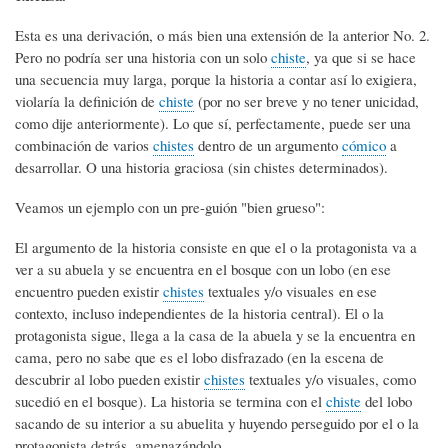
Esta es una derivación, o más bien una extensión de la anterior No. 2.
Pero no podría ser una historia con un solo
chiste
, ya que si se hace
una secuencia muy larga, porque la historia a contar así lo exigiera,
violaría la definición de
chiste
(por no ser breve y no tener unicidad,
como dije anteriormente). Lo que sí, perfectamente, puede ser una
combinación de varios
chistes
dentro de un argumento
cómico
a
desarrollar. O una historia graciosa (sin chistes determinados).
Veamos un ejemplo con un pre-guión "bien grueso":
El argumento de la historia consiste en que el o la protagonista va a
ver a su abuela y se encuentra en el bosque con un lobo (en ese
encuentro pueden existir
chistes
textuales y/o visuales en ese
contexto, incluso independientes de la historia central). El o la
protagonista sigue, llega a la casa de la abuela y se la encuentra en
cama, pero no sabe que es el lobo disfrazado (en la escena de
descubrir al lobo pueden existir
chistes
textuales y/o visuales, como
sucedió en el bosque). La historia se termina con el
chiste
del lobo
sacando de su interior a su abuelita y huyendo perseguido por el o la
protagonista detrás, amenazándolo.