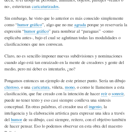
no-, estuvieran
caricaturizados
.
Sin embargo, he visto que lo anterior es más conocido simplemente
como “
humor gráfico
”, algo que no me
agrada
porque yo reservaría la
expresión “
humor gráfico
” para nombrar al “paraguas” -como
explicaba antes-, bajo el cual se aglutinan todas las modalidades o
clasificaciones que nos convocan.
Claro, no es sencillo imponer nuevas subdivisiones y nominaciones
cuando algo está tan enraizado en la mente de creadores y gente del
medio, pero mi deber es intentarlo, ¿no?
Pongamos entonces un ejemplo de este primer punto. Sería un dibujo
chistoso
, o una
caricatura
, viñeta,
mono
, o como le llamemos a esta
clasificación, que fue creado con la intención de hacer
reír
o
sonreír
,
puede no tener texto y eso casi siempre conlleva una síntesis
conceptual. En otras palabras, el creador usa el
ingenio
, la
inteligencia y la elaboración artística para expresar una idea a través
del
humor
de su dibujo, casi siempre, reitero, con el objetivo también
de hacer pensar. Eso lo podemos observar en esta obra del maestro