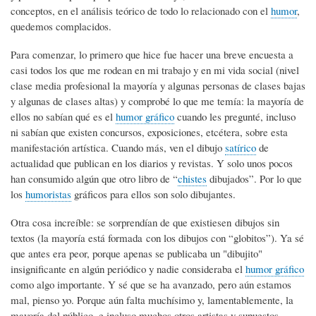
conceptos, en el análisis teórico de todo lo relacionado con el
humor
,
quedemos complacidos.
Para comenzar, lo primero que hice fue hacer una breve encuesta a
casi todos los que me rodean en mi trabajo y en mi vida social (nivel
clase media profesional la mayoría y algunas personas de clases bajas
y algunas de clases altas) y comprobé lo que me temía: la mayoría de
ellos no sabían qué es el
humor gráfico
cuando les pregunté, incluso
ni sabían que existen concursos, exposiciones, etcétera, sobre esta
manifestación artística. Cuando más, ven el dibujo
satírico
de
actualidad que publican en los diarios y revistas. Y solo unos pocos
han consumido algún que otro libro de “
chistes
dibujados”. Por lo que
los
humoristas
gráficos para ellos son solo dibujantes.
Otra cosa increíble: se sorprendían de que existiesen dibujos sin
textos (la mayoría está formada con los dibujos con “globitos”). Ya sé
que antes era peor, porque apenas se publicaba un "dibujito"
insignificante en algún periódico y nadie consideraba el
humor gráfico
como algo importante. Y sé que se ha avanzado, pero aún estamos
mal, pienso yo. Porque aún falta muchísimo y, lamentablemente, la
mayoría del público, e incluso muchos otros artistas y supuestos