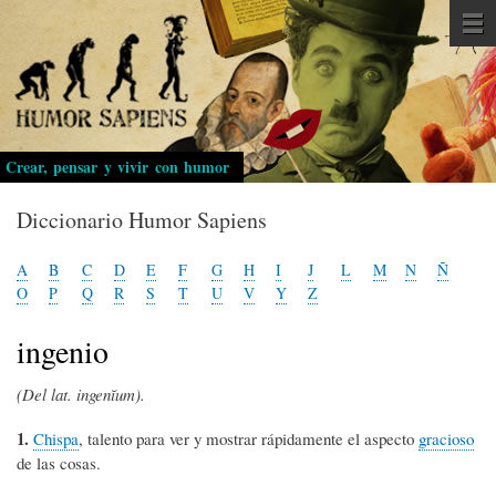
Pasar
al
contenido
principal
Crear, pensar y vivir con humor
Diccionario Humor Sapiens
A
B
C
D
E
F
G
H
I
J
L
M
N
Ñ
O
P
Q
R
S
T
U
V
Y
Z
ingenio
(Del lat. ingenĭum).
1.
Chispa
, talento para ver y mostrar rápidamente el aspecto
gracioso
de las cosas.