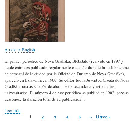
Article in English
El primer periódico de Nova Gradiška, Blebetalo (revivido en 1997 y
desde entonces publicado regularmente cada año durante las celebraciones
de carnaval de la ciudad por la Oficina de Turismo de Nova Gradiška),
apareció en Eslavonia en 1900. Su editor fue la Juventud Croata de Nova
Gradiška, una asociación de alumnos de secundaria y estudiantes
universitarios. El número 4 de este periódico se publicó en 1902, pero se
desconoce la duración total de su publicación...
Leer más
Página
1
Page
2
Page
3
Page
4
Page
5
Siguiente
››
Última
Último »
Paginación
actual
página
página