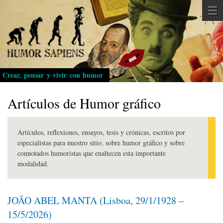
Pasar
al
contenido
principal
Crear, pensar y vivir con humor
Artículos de Humor gráfico
Artículos, reflexiones, ensayos, tesis y crónicas, escritos por
especialistas para nuestro sitio, sobre humor gráfico y sobre
connotados humoristas que enaltecen esta importante
modalidad.
JOÃO ABEL MANTA (Lisboa, 29/1/1928 –
15/5/2026)