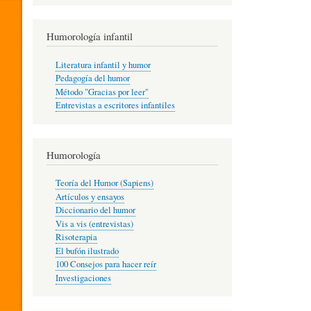
R
Humorología infantil
A
Literatura infantil y humor
Pedagogía del humor
Método "Gracias por leer"
I
Entrevistas a escritores infantiles
N
Humorología
Teoría del Humor (Sapiens)
F
Artículos y ensayos
Diccionario del humor
Vis a vis (entrevistas)
A
Risoterapia
El bufón ilustrado
100 Consejos para hacer reír
Investigaciones
N