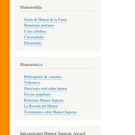
T
Humorofilia
Salón de Humor de la Fama
Homenaje póstumo
I
Citas célebres
Curiosidades
Efemérides
L
Humoroteca
Y
Bibliografía de consulta
Videoteca
H
Directorio web sobre humor
Fiestas populares
Boletines Humor Sapiens
U
La Reseña del Humor
Testimonios sobre Humor Sapiens
M
International Humor Sapiens Award