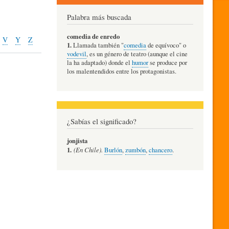
Palabra más buscada
comedia de enredo
V
Y
Z
1.
Llamada también "
comedia
de equívoco" o
vodevil
, es un género de teatro (aunque el cine
la ha adaptado) donde el
humor
se produce por
los malentendidos entre los protagonistas.
¿Sabías el significado?
jonjista
1.
(En Chile).
Burlón
,
zumbón
,
chancero
.