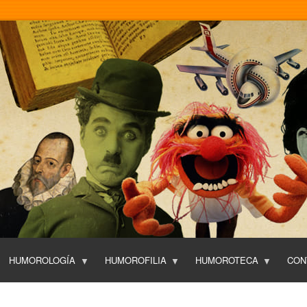
Pasar
al
contenido
principal
HUMOROLOGÍA
HUMOROFILIA
HUMOROTECA
CON
T
O
P