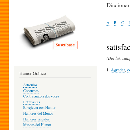
I
Dicciona
T
A
B
C
E
satisfa
(Del lat. sati
R
1.
Agrada
r
,
c
Humor Gráfico
A
Artículos
Concursos
T
Contrapunto a dos voces
Entrevistas
Envejecer con Humor
Humores del Mundo
U
Humores visuales
Museos del Humor