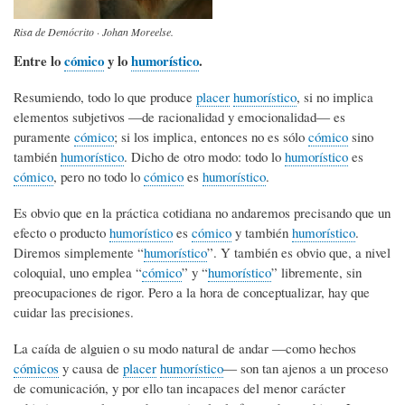
Risa de Demócrito · Johan Moreelse.
Entre lo
cómico
y lo
humorístico
.
Resumiendo, todo lo que produce
placer
humorístico
, si no implica
elementos subjetivos ―de racionalidad y emocionalidad― es
puramente
cómico
; si los implica, entonces no es sólo
cómico
sino
también
humorístico
. Dicho de otro modo: todo lo
humorístico
es
cómico
, pero no todo lo
cómico
es
humorístico
.
Es obvio que en la práctica cotidiana no andaremos precisando que un
efecto o producto
humorístico
es
cómico
y también
humorístico
.
Diremos simplemente “
humorístico
”. Y también es obvio que, a nivel
coloquial, uno emplea “
cómico
” y “
humorístico
” libremente, sin
preocupaciones de rigor. Pero a la hora de conceptualizar, hay que
cuidar las precisiones.
La caída de alguien o su modo natural de andar ―como hechos
cómicos
y causa de
placer
humorístico
― son tan ajenos a un proceso
de comunicación, y por ello tan incapaces del menor carácter