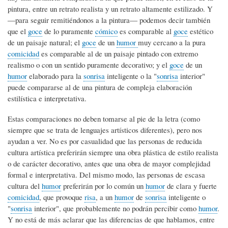
pintura, entre un retrato realista y un retrato altamente estilizado. Y
―para seguir remitiéndonos a la pintura― podemos decir también
que el
goce
de lo puramente
cómico
es comparable al
goce
estético
de un paisaje natural; el
goce
de un
humor
muy cercano a la pura
comicidad
es comparable al de un paisaje pintado con extremo
realismo o con un sentido puramente decorativo; y el
goce
de un
humor
elaborado para la
sonrisa
inteligente o la "
sonrisa
interior"
puede compararse al de una pintura de compleja elaboración
estilística e interpretativa.
Estas comparaciones no deben tomarse al pie de la letra (como
siempre que se trata de lenguajes artísticos diferentes), pero nos
ayudan a ver. No es por casualidad que las personas de reducida
cultura artística preferirán siempre una obra plástica de estilo realista
o de carácter decorativo, antes que una obra de mayor complejidad
formal e interpretativa. Del mismo modo, las personas de escasa
cultura del
humor
preferirán por lo común un
humor
de clara y fuerte
comicidad
, que provoque
risa
, a un
humor
de
sonrisa
inteligente o
"
sonrisa
interior", que probablemente no podrán percibir como
humor
.
Y no está de más aclarar que las diferencias de que hablamos, entre