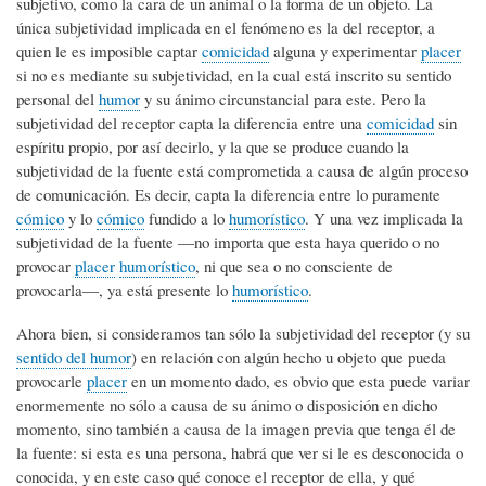
subjetivo, como la cara de un animal o la forma de un objeto. La
única subjetividad implicada en el fenómeno es la del receptor, a
quien le es imposible captar
comicidad
alguna y experimentar
placer
si no es mediante su subjetividad, en la cual está inscrito su sentido
personal del
humor
y su ánimo circunstancial para este. Pero la
subjetividad del receptor capta la diferencia entre una
comicidad
sin
espíritu propio, por así decirlo, y la que se produce cuando la
subjetividad de la fuente está comprometida a causa de algún proceso
de comunicación. Es decir, capta la diferencia entre lo puramente
cómico
y lo
cómico
fundido a lo
humorístico
. Y una vez implicada la
subjetividad de la fuente ―no importa que esta haya querido o no
provocar
placer
humorístico
, ni que sea o no consciente de
provocarla―, ya está presente lo
humorístico
.
Ahora bien, si consideramos tan sólo la subjetividad del receptor (y su
sentido del humor
) en relación con algún hecho u objeto que pueda
provocarle
placer
en un momento dado, es obvio que esta puede variar
enormemente no sólo a causa de su ánimo o disposición en dicho
momento, sino también a causa de la imagen previa que tenga él de
la fuente: si esta es una persona, habrá que ver si le es desconocida o
conocida, y en este caso qué conoce el receptor de ella, y qué