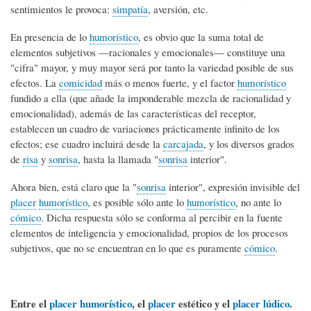
sentimientos le provoca:
simpatía
, aversión, etc.
En presencia de lo
humorístico
, es obvio que la suma total de
elementos subjetivos ―racionales y emocionales― constituye una
"cifra" mayor, y muy mayor será por tanto la variedad posible de sus
efectos. La
comicidad
más o menos fuerte, y el factor
humorístico
fundido a ella (que añade la imponderable mezcla de racionalidad y
emocionalidad), además de las características del receptor,
establecen un cuadro de variaciones prácticamente infinito de los
efectos; ese cuadro incluirá desde la
carcajada
, y los diversos grados
de
risa
y
sonrisa
, hasta la llamada "
sonrisa
interior".
Ahora bien, está claro que la "
sonrisa
interior", expresión invisible del
placer
humorístico
, es posible sólo ante lo
humorístico
, no ante lo
cómico
. Dicha respuesta sólo se conforma al percibir en la fuente
elementos de inteligencia y emocionalidad, propios de los procesos
subjetivos, que no se encuentran en lo que es puramente
cómico
.
Entre el
placer
humorístico
, el
placer
estético y el
placer
lúdico
.