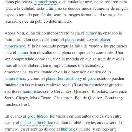
obras pictóricas,
humorísticas
, o de cualquier arte, no se refieren para
nada a la calidad. Esta última no se deduce mecánicamente de ningún
aspecto tomado por sí solo, sean los rasgos formales, el tema, o las
reacciones de un público determinado.
Ahora bien, el histórico menosprecio hacia el
humor
ha opacado la
íntima relación que existe entre el
placer
estético y el
placer
humorístico
. Y la ha opacado porque la falta de visión y los prejuicios
ante el
humor
han dificultado su plena comprensión como arte. Una
vez comprendido como tal, y en la medida en que se trate de niveles
más altos de elaboración e implicaciones intelectuales y
emocionales, va resultando obvia la dimensión estética de lo
humorístico
, y cómo el
placer
humorístico
y el
goce
estético pueden
fundirse en las mismas realizaciones. (Bastaría mencionar grandes
escritores
humoristas
como Cervantes, Quevedo, Rabelais, Lawrence
Stern, Chejov, Mark Twain, Chesterton, Eça de Queiroz, Cortázar y
muchos otros).
En cuanto al
goce
lúdico
, los vasos comunicantes que existen entre
este y el
placer
humorístico
resultan también obvios en dos sentidos:
primero, en el sentido de que el
humor
es un arte, y en todo arte