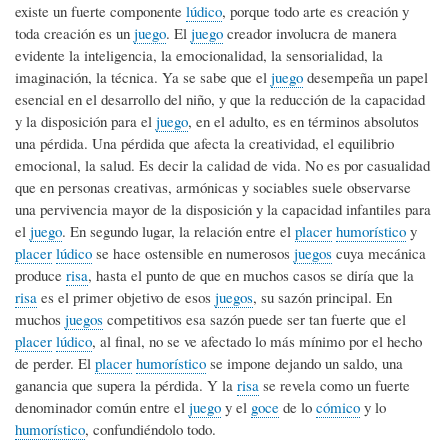
existe un fuerte componente
lúdico
, porque todo arte es creación y
toda creación es un
juego
. El
juego
creador involucra de manera
evidente la inteligencia, la emocionalidad, la sensorialidad, la
imaginación, la técnica. Ya se sabe que el
juego
desempeña un papel
esencial en el desarrollo del niño, y que la reducción de la capacidad
y la disposición para el
juego
, en el adulto, es en términos absolutos
una pérdida. Una pérdida que afecta la creatividad, el equilibrio
emocional, la salud. Es decir la calidad de vida. No es por casualidad
que en personas creativas, armónicas y sociables suele observarse
una pervivencia mayor de la disposición y la capacidad infantiles para
el
juego
. En segundo lugar, la relación entre el
placer
humorístico
y
placer
lúdico
se hace ostensible en numerosos
juegos
cuya mecánica
produce
risa
, hasta el punto de que en muchos casos se diría que la
risa
es el primer objetivo de esos
juegos
, su sazón principal. En
muchos
juegos
competitivos esa sazón puede ser tan fuerte que el
placer
lúdico
, al final, no se ve afectado lo más mínimo por el hecho
de perder. El
placer
humorístico
se impone dejando un saldo, una
ganancia que supera la pérdida. Y la
risa
se revela como un fuerte
denominador común entre el
juego
y el
goce
de lo
cómico
y lo
humorístico
, confundiéndolo todo.