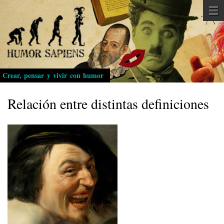
Pasar
al
contenido
principal
Crear, pensar y vivir con humor
Relación entre distintas definiciones