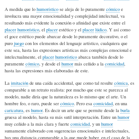
A medida que lo
humorístico
se aleja de lo puramente
cómico
e
involucra una mayor emocionalidad y complejidad intelectual, va
resultando más evidente la conexión o afinidad que existe entre el
placer
humorístico
, el
placer
estético y el
placer
lúdico
. Y así como
el goce estético puede abarcar desde lo puramente decorativo, o el
puro
juego
con los elementos del lenguaje artístico, cualquiera que
este sea, hasta las expresiones artísticas más complejas emocional e
intelectualmente, el
placer
humorístico
abarca también desde lo
puramente
cómico
, y desde el
humor
más ceñido a la
comicidad
,
hasta las expresiones más elaboradas de este.
La
imitación
de una caída accidental, que como tal resulte
cómica
, es
comparable a un retrato realista: por mucho que este se parezca al
modelo, nadie diría que la naturaleza es lo mismo que el arte. Un
hombre feo, o raro, puede ser
cómico
. Pero esa
comicidad
, en una
caricatura
, es
humor
. Es decir un arte que se permite desde la
burla
gruesa al modelo, hasta su más sutil interpretación. Entre un
humor
muy ceñido a la más clara y fuerte
comicidad
, y un
humor
sumamente elaborado con sugerencias emocionales e intelectuales,
hay una distancia comparable a la que puede haber, en el caso de la