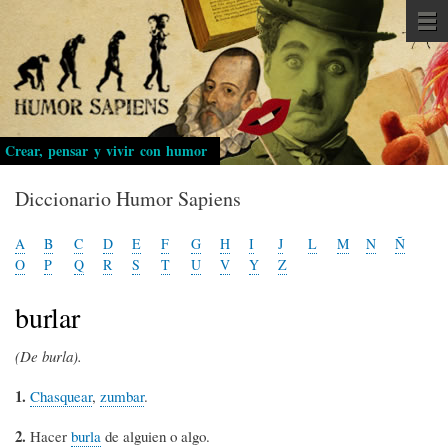
Pasar
al
contenido
principal
Crear, pensar y vivir con humor
Diccionario Humor Sapiens
A
B
C
D
E
F
G
H
I
J
L
M
N
Ñ
O
P
Q
R
S
T
U
V
Y
Z
burlar
(De burla).
1.
Chasquear
,
zumbar
.
2.
Hacer
burla
de alguien o algo.