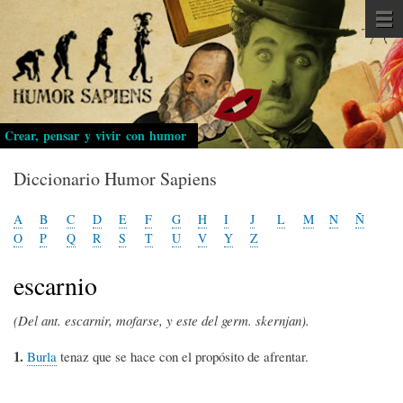
Pasar
al
contenido
principal
Crear, pensar y vivir con humor
Diccionario Humor Sapiens
A
B
C
D
E
F
G
H
I
J
L
M
N
Ñ
O
P
Q
R
S
T
U
V
Y
Z
escarnio
(Del ant. escarnir, mofarse, y este del germ. skernjan).
1.
Burla
tenaz que se hace con el propósito de afrentar.