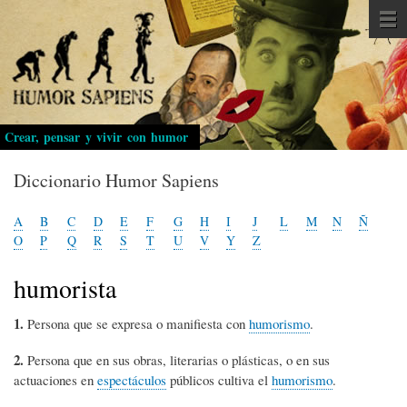
Pasar
al
contenido
principal
Crear, pensar y vivir con humor
Diccionario Humor Sapiens
A
B
C
D
E
F
G
H
I
J
L
M
N
Ñ
O
P
Q
R
S
T
U
V
Y
Z
humorista
1.
Persona que se expresa o manifiesta con
humorismo
.
2.
Persona que en sus obras, literarias o plásticas, o en sus
actuaciones en
espectáculos
públicos cultiva el
humorismo
.