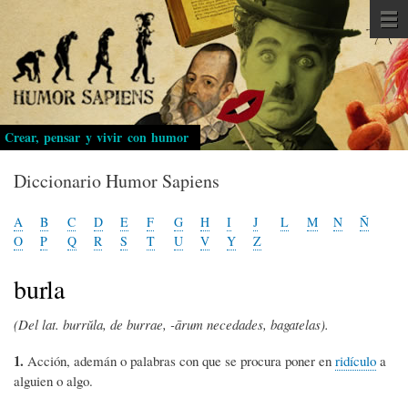
Pasar
al
contenido
principal
Crear, pensar y vivir con humor
Diccionario Humor Sapiens
A
B
C
D
E
F
G
H
I
J
L
M
N
Ñ
O
P
Q
R
S
T
U
V
Y
Z
burla
(Del lat. burrŭla, de burrae, -ārum necedades, bagatelas).
1.
Acción, ademán o palabras con que se procura poner en
ridículo
a
alguien o algo.