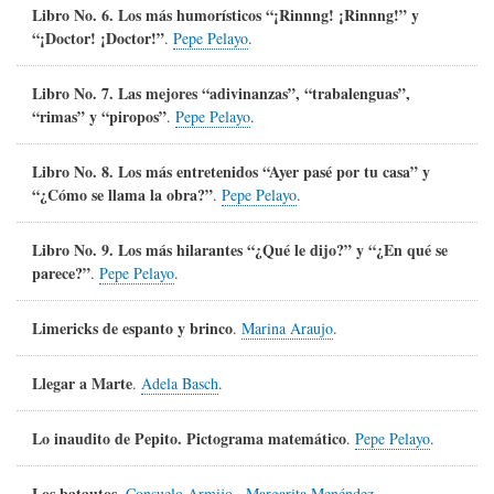
Libro No. 6. Los más humorísticos “¡Rinnng! ¡Rinnng!” y
“¡Doctor! ¡Doctor!”
.
Pepe Pelayo
.
Libro No. 7. Las mejores “adivinanzas”, “trabalenguas”,
“rimas” y “piropos”
.
Pepe Pelayo
.
Libro No. 8. Los más entretenidos “Ayer pasé por tu casa” y
“¿Cómo se llama la obra?”
.
Pepe Pelayo
.
Libro No. 9. Los más hilarantes “¿Qué le dijo?” y “¿En qué se
parece?”
.
Pepe Pelayo
.
Limericks de espanto y brinco
.
Marina Araujo
.
Llegar a Marte
.
Adela Basch
.
Lo inaudito de Pepito. Pictograma matemático
.
Pepe Pelayo
.
Los batautos
.
Consuelo Armijo
.,
Margarita Menéndez
.