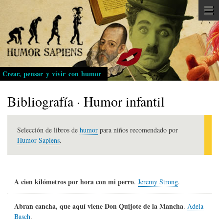
Pasar
al
contenido
principal
Crear, pensar y vivir con humor
Bibliografía · Humor infantil
Selección de libros de
humor
para niños recomendado por
Humor Sapiens
.
A cien kilómetros por hora con mi perro
.
Jeremy Strong
.
Abran cancha, que aquí viene Don Quijote de la Mancha
.
Adela
Basch
.