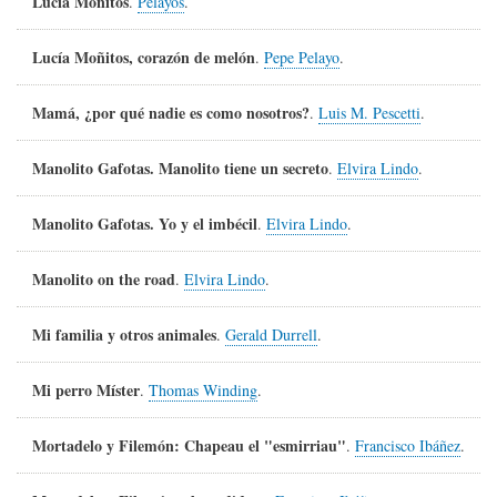
Lucía Moñitos
.
Pelayos
.
Lucía Moñitos, corazón de melón
.
Pepe Pelayo
.
Mamá, ¿por qué nadie es como nosotros?
.
Luis M. Pescetti
.
Manolito Gafotas. Manolito tiene un secreto
.
Elvira Lindo
.
Manolito Gafotas. Yo y el imbécil
.
Elvira Lindo
.
Manolito on the road
.
Elvira Lindo
.
Mi familia y otros animales
.
Gerald Durrell
.
Mi perro Míster
.
Thomas Winding
.
Mortadelo y Filemón: Chapeau el "esmirriau"
.
Francisco Ibáñez
.