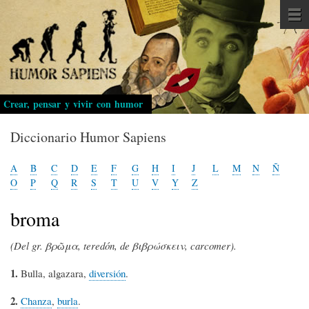
Pasar
al
contenido
principal
Crear, pensar y vivir con humor
Diccionario Humor Sapiens
A
B
C
D
E
F
G
H
I
J
L
M
N
Ñ
O
P
Q
R
S
T
U
V
Y
Z
broma
(Del gr. βρῶμα, teredón, de βιβρώσκειν, carcomer).
1.
Bulla, algazara,
diversión
.
2.
Chanza
,
burla
.