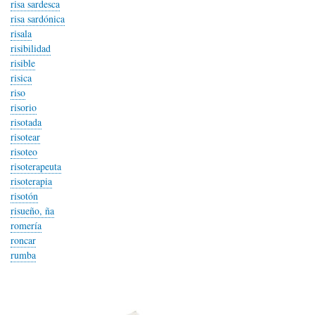
risa sardesca
risa sardónica
risala
risibilidad
risible
risica
riso
risorio
risotada
risotear
risoteo
risoterapeuta
risoterapia
risotón
risueño, ña
romería
roncar
rumba