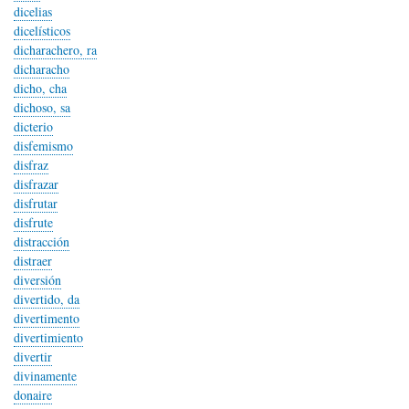
dicelias
dicelísticos
dicharachero, ra
dicharacho
dicho, cha
dichoso, sa
dicterio
disfemismo
disfraz
disfrazar
disfrutar
disfrute
distracción
distraer
diversión
divertido, da
divertimento
divertimiento
divertir
divinamente
donaire