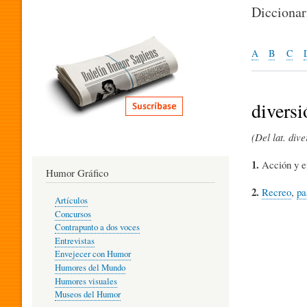
I
Dicciona
T
A
B
C
E
diversi
(Del lat. dive
R
1.
Acción y e
Humor Gráfico
A
2.
Recreo
,
pa
Artículos
Concursos
T
Contrapunto a dos voces
Entrevistas
Envejecer con Humor
Humores del Mundo
U
Humores visuales
Museos del Humor