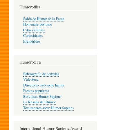
T
Humorofilia
Salón de Humor de la Fama
Homenaje póstumo
I
Citas célebres
Curiosidades
Efemérides
L
Humoroteca
Y
Bibliografía de consulta
Videoteca
H
Directorio web sobre humor
Fiestas populares
Boletines Humor Sapiens
U
La Reseña del Humor
Testimonios sobre Humor Sapiens
M
International Humor Sapiens Award