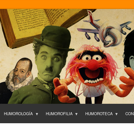
Pasar
al
contenido
principal
HUMOROLOGÍA
HUMOROFILIA
HUMOROTECA
CON
T
O
P