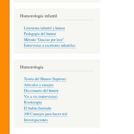
R
Humorología infantil
A
Literatura infantil y humor
Pedagogía del humor
Método "Gracias por leer"
I
Entrevistas a escritores infantiles
N
Humorología
Teoría del Humor (Sapiens)
F
Artículos y ensayos
Diccionario del humor
Vis a vis (entrevistas)
A
Risoterapia
El bufón ilustrado
100 Consejos para hacer reír
Investigaciones
N