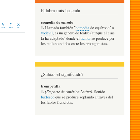
Palabra más buscada
comedia de enredo
V
Y
Z
1.
Llamada también "
comedia
de equívoco" o
vodevil
, es un género de teatro (aunque el cine
la ha adaptado) donde el
humor
se produce por
los malentendidos entre los protagonistas.
¿Sabías el significado?
trompetilla
1.
(En parte de América Latina)
. Sonido
burlesco
que se produce soplando a través del
los labios fruncidos.