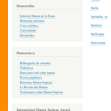
T
Humorofilia
burla
Salón de Humor de la Fama
burlador, ra
Homenaje póstumo
I
burlería
Citas célebres
Curiosidades
burlesque
Efemérides
L
buzcorona
Humoroteca
Y
Bibliografía de consulta
Videoteca
H
Directorio web sobre humor
Fiestas populares
Boletines Humor Sapiens
U
La Reseña del Humor
Testimonios sobre Humor Sapiens
M
International Humor Sapiens Award