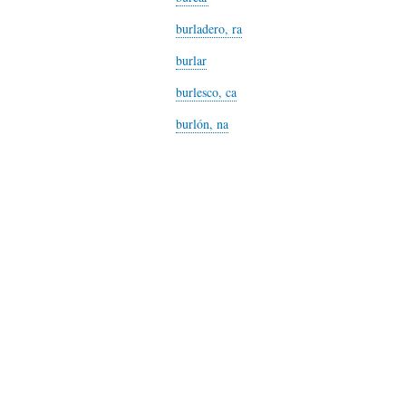
S
D
R
burladero, ra
burlar
A
A
B
burlesco, ca
burlón, na
P
D
I
I
S
B
E
A
L
N
L
I
S
Ó
O