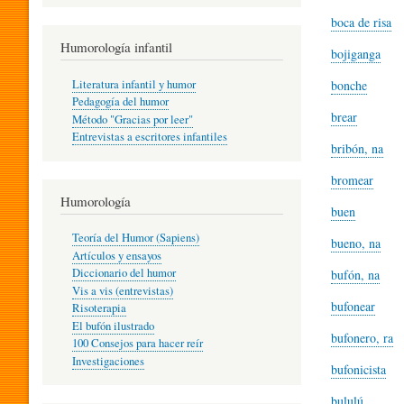
R
boca de risa
Humorología infantil
bojiganga
A
Literatura infantil y humor
bonche
Pedagogía del humor
brear
Método "Gracias por leer"
I
Entrevistas a escritores infantiles
bribón, na
bromear
N
Humorología
buen
Teoría del Humor (Sapiens)
bueno, na
F
Artículos y ensayos
Diccionario del humor
bufón, na
Vis a vis (entrevistas)
A
bufonear
Risoterapia
El bufón ilustrado
bufonero, ra
100 Consejos para hacer reír
Investigaciones
N
bufonicista
bululú