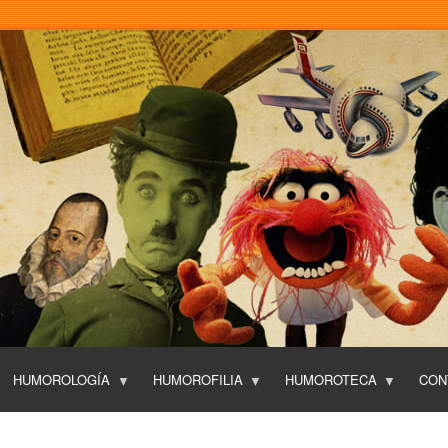
Pasar
al
contenido
principal
HUMOROLOGÍA
HUMOROFILIA
HUMOROTECA
CON
T
O
P