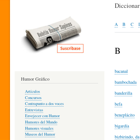
I
Dicciona
T
A
B
C
E
B
R
bacanal
Humor Gráfico
bambochada
A
Artículos
banderilla
Concursos
T
befa
Contrapunto a dos voces
Entrevistas
beneplácito
Envejecer con Humor
Humores del Mundo
U
bigardía
Humores visuales
Museos del Humor
bizbirindo, da