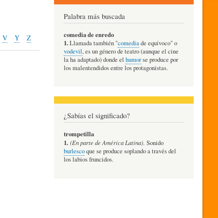
Palabra más buscada
comedia de enredo
V
Y
Z
1.
Llamada también "
comedia
de equívoco" o
vodevil
, es un género de teatro (aunque el cine
la ha adaptado) donde el
humor
se produce por
los malentendidos entre los protagonistas.
¿Sabías el significado?
trompetilla
1.
(En parte de América Latina)
. Sonido
burlesco
que se produce soplando a través del
los labios fruncidos.