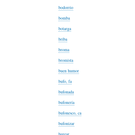
L
A
S
bodorrio
bomba
H
C
D
botarga
briba
U
T
E
broma
bromista
M
U
H
buen humor
bufo, fa
O
A
U
bufonada
R
L
M
bufonería
bufonesco, ca
(
I
O
bufonizar
burear