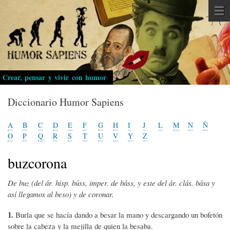
Pasar
al
contenido
principal
Crear, pensar y vivir con humor
Diccionario Humor Sapiens
A
B
C
D
E
F
G
H
I
J
L
M
N
Ñ
O
P
Q
R
S
T
U
V
Y
Z
buzcorona
De buz (del ár. hisp. búss, imper. de báss, y este del ár. clás. bāsa y
así llegamos al beso) y de coronar.
1.
Burla que se hacía dando a besar la mano y descargando un bofetón
sobre la cabeza y la mejilla de quien la besaba.