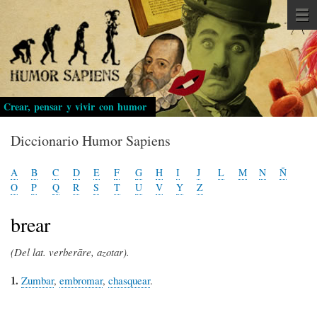
Pasar
al
contenido
principal
Crear, pensar y vivir con humor
Diccionario Humor Sapiens
A
B
C
D
E
F
G
H
I
J
L
M
N
Ñ
O
P
Q
R
S
T
U
V
Y
Z
brear
(Del lat. verberāre, azotar).
1.
Zumbar
,
embromar
,
chasquear
.