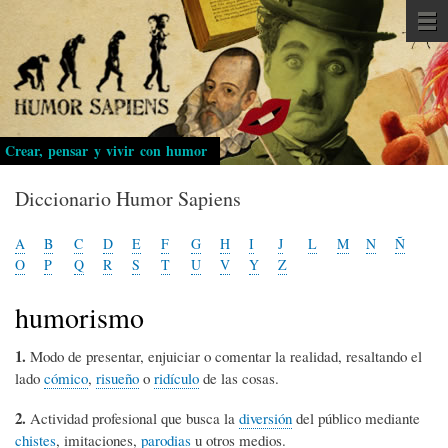
Pasar
al
contenido
principal
Crear, pensar y vivir con humor
Diccionario Humor Sapiens
A
B
C
D
E
F
G
H
I
J
L
M
N
Ñ
O
P
Q
R
S
T
U
V
Y
Z
humorismo
1.
Modo de presentar, enjuiciar o comentar la realidad, resaltando el
lado
cómico
,
risueño
o
ridículo
de las cosas.
2.
Actividad profesional que busca la
diversión
del público mediante
chistes
, imitaciones,
parodias
u otros medios.