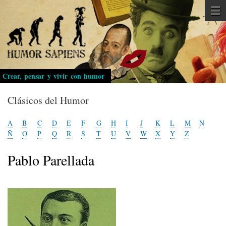
Pasar
al
contenido
principal
Crear, pensar y vivir con humor
Clásicos del Humor
A
B
C
D
E
F
G
H
I
J
K
L
M
N
Ñ
O
P
Q
R
S
T
U
V
W
X
Y
Z
Pablo Parellada