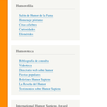
T
Humorofilia
Salón de Humor de la Fama
Homenaje póstumo
I
Citas célebres
Curiosidades
Efemérides
L
Humoroteca
Y
Bibliografía de consulta
Videoteca
H
Directorio web sobre humor
Fiestas populares
Boletines Humor Sapiens
U
La Reseña del Humor
Testimonios sobre Humor Sapiens
M
International Humor Sapiens Award