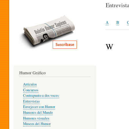
I
Entrevist
T
A
B
E
W
R
Humor Gráfico
A
Artículos
Concursos
T
Contrapunto a dos voces
Entrevistas
Envejecer con Humor
Humores del Mundo
U
Humores visuales
Museos del Humor