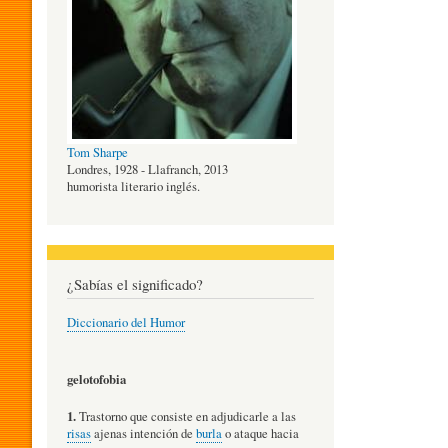
O
G
Tom Sharpe
Í
Londres, 1928 - Llafranch, 2013
humorista literario inglés.
A
¿Sabías el significado?
D
Diccionario del Humor
E
gelotofobia
1.
Trastorno que consiste en adjudicarle a las
L
risas
ajenas intención de
burla
o ataque hacia