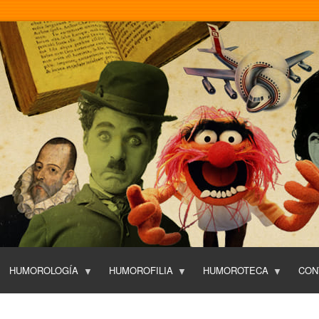
Pasar
al
contenido
principal
HUMOROLOGÍA
HUMOROFILIA
HUMOROTECA
CON
T
O
P