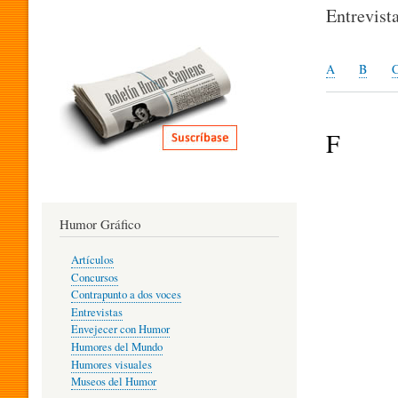
I
Entrevist
T
A
B
E
F
R
Humor Gráfico
A
Artículos
Concursos
T
Contrapunto a dos voces
Entrevistas
Envejecer con Humor
Humores del Mundo
U
Humores visuales
Museos del Humor