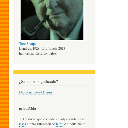
O
G
Tom Sharpe
Í
Londres, 1928 - Llafranch, 2013
humorista literario inglés.
A
¿Sabías el significado?
D
Diccionario del Humor
E
gelotofobia
1.
Trastorno que consiste en adjudicarle a las
L
risas
ajenas intención de
burla
o ataque hacia