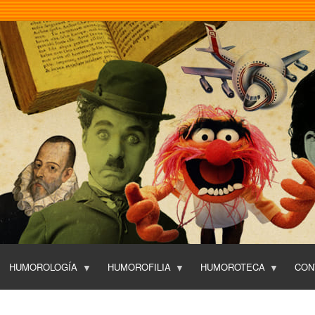
Pasar
al
contenido
principal
HUMOROLOGÍA
HUMOROFILIA
HUMOROTECA
CON
T
O
P