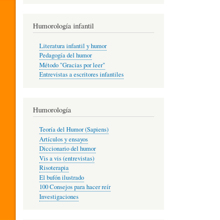
R
Humorología infantil
A
Literatura infantil y humor
Pedagogía del humor
Método "Gracias por leer"
I
Entrevistas a escritores infantiles
N
Humorología
Teoría del Humor (Sapiens)
F
Artículos y ensayos
Diccionario del humor
Vis a vis (entrevistas)
A
Risoterapia
El bufón ilustrado
100 Consejos para hacer reír
Investigaciones
N