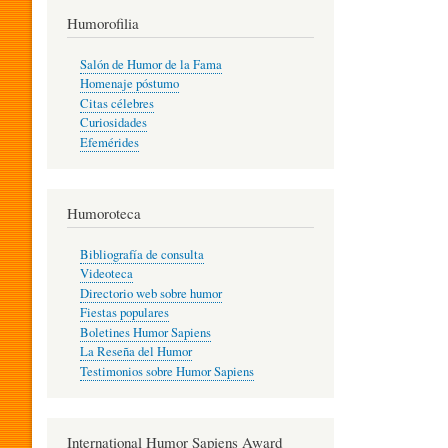
T
Humorofilia
Salón de Humor de la Fama
Homenaje póstumo
I
Citas célebres
Curiosidades
Efemérides
L
Humoroteca
Y
Bibliografía de consulta
Videoteca
H
Directorio web sobre humor
Fiestas populares
Boletines Humor Sapiens
U
La Reseña del Humor
Testimonios sobre Humor Sapiens
M
International Humor Sapiens Award