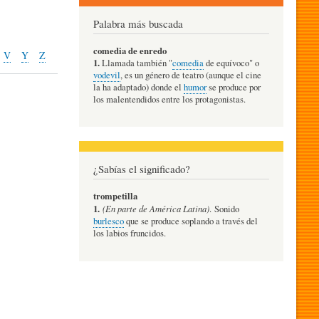
Palabra más buscada
comedia de enredo
V
Y
Z
1.
Llamada también "
comedia
de equívoco" o
vodevil
, es un género de teatro (aunque el cine
la ha adaptado) donde el
humor
se produce por
los malentendidos entre los protagonistas.
¿Sabías el significado?
trompetilla
1.
(En parte de América Latina)
. Sonido
burlesco
que se produce soplando a través del
los labios fruncidos.