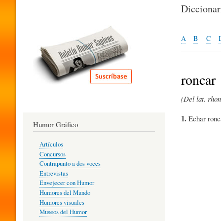
I
Dicciona
T
A
B
C
E
roncar
(Del lat. rho
R
1.
Echar ronc
Humor Gráfico
A
Artículos
Concursos
T
Contrapunto a dos voces
Entrevistas
Envejecer con Humor
Humores del Mundo
U
Humores visuales
Museos del Humor