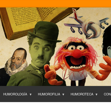
Pasar
al
contenido
principal
HUMOROLOGÍA
HUMOROFILIA
HUMOROTECA
CON
T
O
P