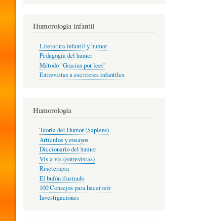
R
Humorología infantil
A
Literatura infantil y humor
Pedagogía del humor
Método "Gracias por leer"
I
Entrevistas a escritores infantiles
N
Humorología
Teoría del Humor (Sapiens)
F
Artículos y ensayos
Diccionario del humor
Vis a vis (entrevistas)
A
Risoterapia
El bufón ilustrado
100 Consejos para hacer reír
Investigaciones
N