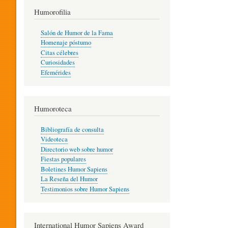
T
Humorofilia
Salón de Humor de la Fama
Homenaje póstumo
I
Citas célebres
Curiosidades
Efemérides
L
Humoroteca
Y
Bibliografía de consulta
Videoteca
H
Directorio web sobre humor
Fiestas populares
Boletines Humor Sapiens
U
La Reseña del Humor
Testimonios sobre Humor Sapiens
M
International Humor Sapiens Award