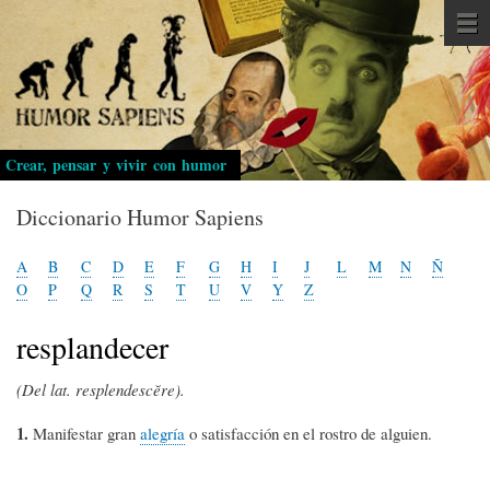
Pasar
al
contenido
principal
Crear, pensar y vivir con humor
Diccionario Humor Sapiens
A
B
C
D
E
F
G
H
I
J
L
M
N
Ñ
O
P
Q
R
S
T
U
V
Y
Z
resplandecer
(Del lat. resplendescĕre).
1.
Manifestar gran
alegría
o satisfacción en el rostro de alguien.