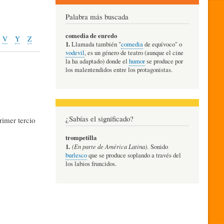
Palabra más buscada
comedia de enredo
V
Y
Z
1.
Llamada también "
comedia
de equívoco" o
vodevil
, es un género de teatro (aunque el cine
la ha adaptado) donde el
humor
se produce por
los malentendidos entre los protagonistas.
¿Sabías el significado?
rimer tercio
trompetilla
1.
(En parte de América Latina)
. Sonido
burlesco
que se produce soplando a través del
los labios fruncidos.