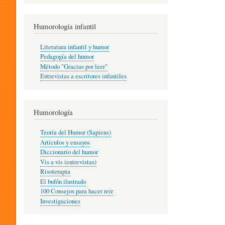
R
Humorología infantil
A
Literatura infantil y humor
Pedagogía del humor
Método "Gracias por leer"
I
Entrevistas a escritores infantiles
N
Humorología
Teoría del Humor (Sapiens)
F
Artículos y ensayos
Diccionario del humor
Vis a vis (entrevistas)
A
Risoterapia
El bufón ilustrado
100 Consejos para hacer reír
Investigaciones
N