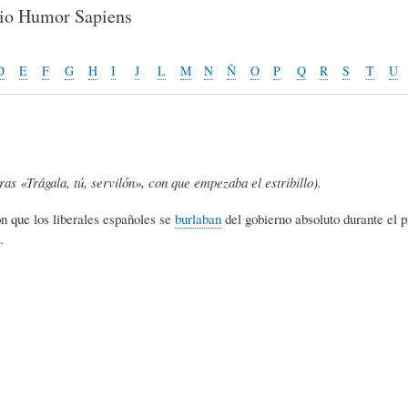
E
P
E
rio Humor Sapiens
O
I
L
D
E
F
G
H
I
J
L
M
N
Ñ
O
P
Q
R
S
T
U
R
N
Í
ras «Trágala, tú, servilón», con que empezaba el estribillo).
Í
I
C
 que los liberales españoles se
burlaban
del gobierno absoluto durante el p
.
A
Ó
U
D
N
L
E
Y
A