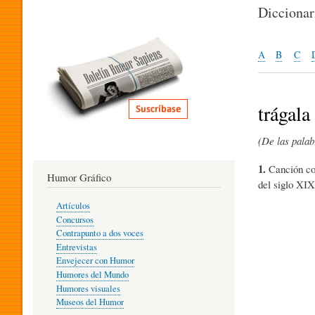
I
Dicciona
T
A
B
C
E
trágala
(De las palab
R
1.
Canción con
Humor Gráfico
del siglo XIX
A
Artículos
Concursos
T
Contrapunto a dos voces
Entrevistas
Envejecer con Humor
Humores del Mundo
U
Humores visuales
Museos del Humor