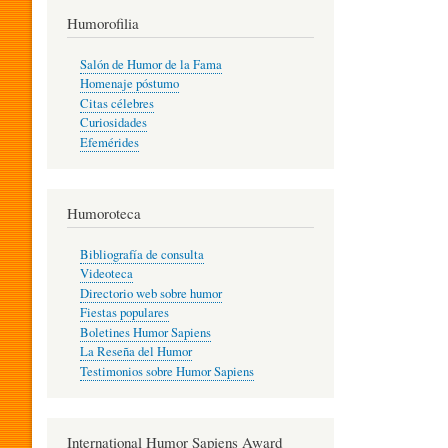
T
Humorofilia
Salón de Humor de la Fama
Homenaje póstumo
I
Citas célebres
Curiosidades
Efemérides
L
Humoroteca
Y
Bibliografía de consulta
Videoteca
H
Directorio web sobre humor
Fiestas populares
Boletines Humor Sapiens
U
La Reseña del Humor
Testimonios sobre Humor Sapiens
M
International Humor Sapiens Award