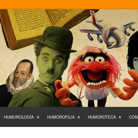
Pasar
al
contenido
principal
HUMOROLOGÍA
HUMOROFILIA
HUMOROTECA
CON
T
O
P