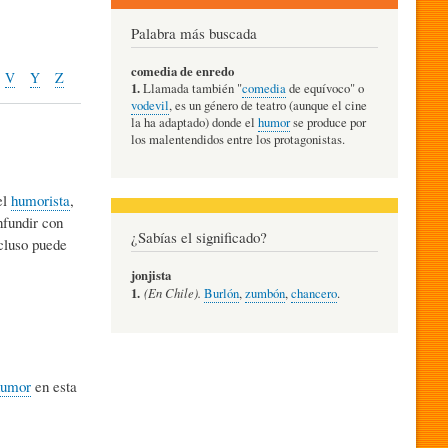
Palabra más buscada
comedia de enredo
V
Y
Z
1.
Llamada también "
comedia
de equívoco" o
vodevil
, es un género de teatro (aunque el cine
la ha adaptado) donde el
humor
se produce por
los malentendidos entre los protagonistas.
el
humorista
,
nfundir con
¿Sabías el significado?
ncluso puede
jonjista
1.
(En Chile).
Burlón
,
zumbón
,
chancero
.
humor
en esta