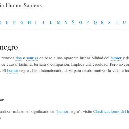
E
P
E
rio Humor Sapiens
O
I
L
D
E
F
G
H
I
J
L
M
N
Ñ
O
P
Q
R
S
T
U
R
N
Í
negro
 provoca
risa
o
sonrisa
en base a una aparente insensibilidad del
humor
y d
Í
I
C
 de causar lástima, ternura o compasión. Implica una crueldad. Pero no co
. El
humor
negro , bien intencionado, sirve para desdramatizar la vida, e i
A
Ó
U
D
N
L
tor
undizar más en el significado de "
humor
negro", visite
Clasificaciones del 
E
Y
A
a.