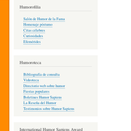
T
Humorofilia
Salón de Humor de la Fama
Homenaje póstumo
I
Citas célebres
Curiosidades
Efemérides
L
Humoroteca
Y
Bibliografía de consulta
Videoteca
H
Directorio web sobre humor
Fiestas populares
Boletines Humor Sapiens
U
La Reseña del Humor
Testimonios sobre Humor Sapiens
M
International Humor Sapiens Award