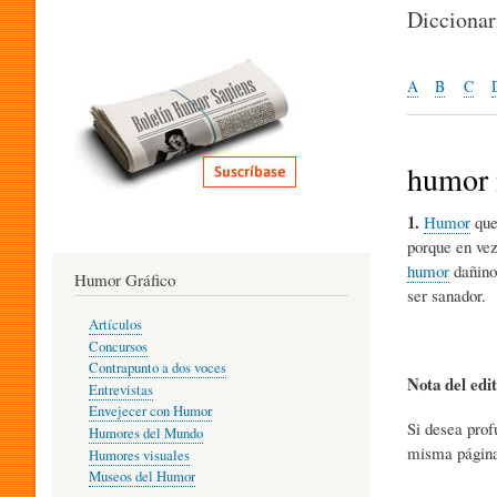
I
Dicciona
T
A
B
C
E
humor 
1.
Humor
que
R
porque en vez
humor
dañino
Humor Gráfico
ser sanador.
A
Artículos
Concursos
T
Contrapunto a dos voces
Nota del edi
Entrevistas
Envejecer con Humor
Si desea prof
Humores del Mundo
U
misma págin
Humores visuales
Museos del Humor