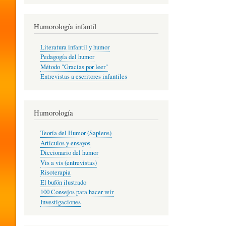
R
Humorología infantil
A
Literatura infantil y humor
Pedagogía del humor
Método "Gracias por leer"
I
Entrevistas a escritores infantiles
N
Humorología
Teoría del Humor (Sapiens)
F
Artículos y ensayos
Diccionario del humor
Vis a vis (entrevistas)
A
Risoterapia
El bufón ilustrado
100 Consejos para hacer reír
Investigaciones
N