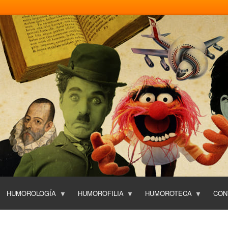
Pasar
al
contenido
principal
HUMOROLOGÍA
HUMOROFILIA
HUMOROTECA
CON
T
O
P