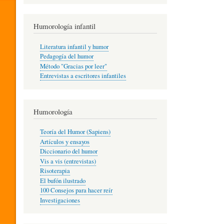
R
Humorología infantil
A
Literatura infantil y humor
Pedagogía del humor
Método "Gracias por leer"
I
Entrevistas a escritores infantiles
N
Humorología
Teoría del Humor (Sapiens)
F
Artículos y ensayos
Diccionario del humor
Vis a vis (entrevistas)
A
Risoterapia
El bufón ilustrado
100 Consejos para hacer reír
Investigaciones
N