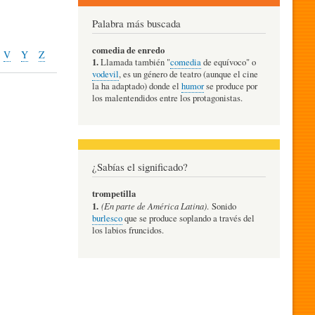
Palabra más buscada
comedia de enredo
V
Y
Z
1.
Llamada también "
comedia
de equívoco" o
vodevil
, es un género de teatro (aunque el cine
la ha adaptado) donde el
humor
se produce por
los malentendidos entre los protagonistas.
¿Sabías el significado?
trompetilla
1.
(En parte de América Latina)
. Sonido
burlesco
que se produce soplando a través del
los labios fruncidos.