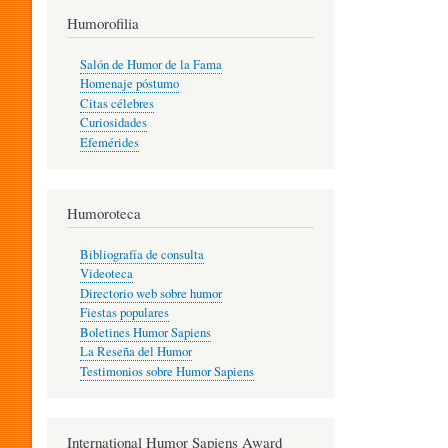
T
Humorofilia
Salón de Humor de la Fama
Homenaje póstumo
I
Citas célebres
Curiosidades
Efemérides
L
Humoroteca
Y
Bibliografía de consulta
Videoteca
H
Directorio web sobre humor
Fiestas populares
Boletines Humor Sapiens
U
La Reseña del Humor
Testimonios sobre Humor Sapiens
M
International Humor Sapiens Award