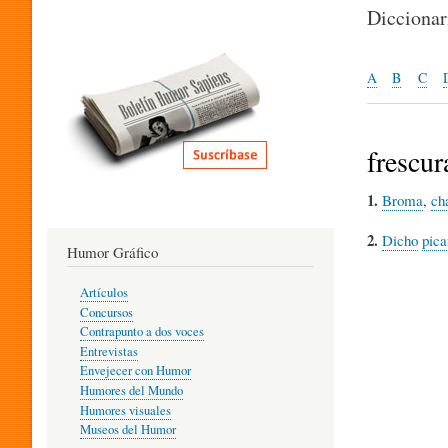
I
Dicciona
T
A
B
C
E
frescur
1.
Broma
,
ch
R
2.
Dicho
pica
Humor Gráfico
A
Artículos
Concursos
T
Contrapunto a dos voces
Entrevistas
Envejecer con Humor
Humores del Mundo
U
Humores visuales
Museos del Humor