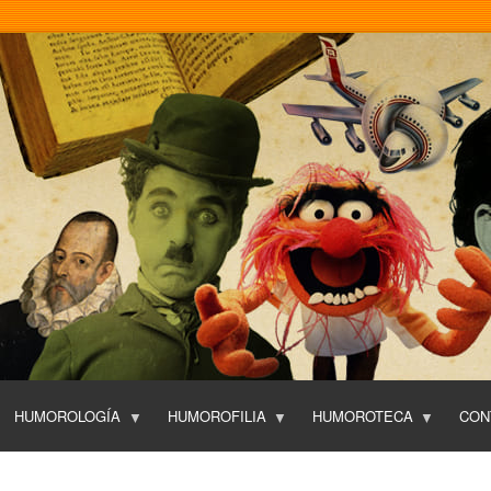
Pasar
al
contenido
principal
HUMOROLOGÍA
HUMOROFILIA
HUMOROTECA
CON
T
O
P