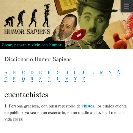
Pasar
al
contenido
principal
Crear, pensar y vivir con humor
Diccionario Humor Sapiens
A
B
C
D
E
F
G
H
I
J
L
M
N
Ñ
O
P
Q
R
S
T
U
V
Y
Z
cuentachistes
1.
Persona graciosa, con buen repertorio de
chistes
, los cuales cuenta
en público, ya sea en un escenario, en un medio audiovisual o en su
vida social.