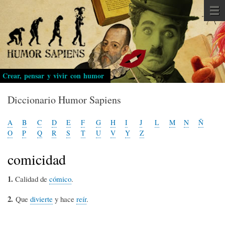
Pasar
al
contenido
principal
Crear, pensar y vivir con humor
Diccionario Humor Sapiens
A
B
C
D
E
F
G
H
I
J
L
M
N
Ñ
O
P
Q
R
S
T
U
V
Y
Z
comicidad
1.
Calidad de
cómico
.
2.
Que
divierte
y hace
reír
.