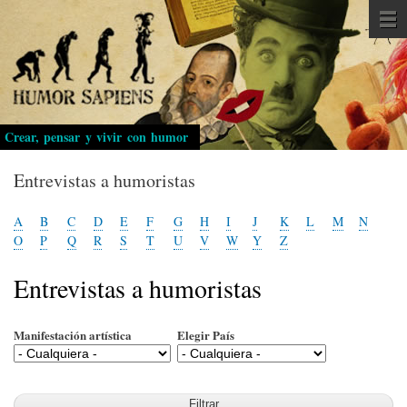
Pasar
al
contenido
principal
Crear, pensar y vivir con humor
Entrevistas a humoristas
A
B
C
D
E
F
G
H
I
J
K
L
M
N
O
P
Q
R
S
T
U
V
W
Y
Z
Entrevistas a humoristas
Manifestación artística
Elegir País