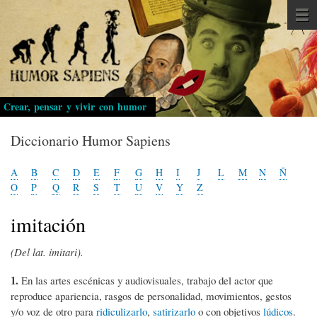
Pasar
al
contenido
principal
Crear, pensar y vivir con humor
Diccionario Humor Sapiens
A
B
C
D
E
F
G
H
I
J
L
M
N
Ñ
O
P
Q
R
S
T
U
V
Y
Z
imitación
(Del lat. imitari).
1.
En las artes escénicas y audiovisuales, trabajo del actor que
reproduce apariencia, rasgos de personalidad, movimientos, gestos
y/o voz de otro para
ridiculizarlo
,
satirizarlo
o con objetivos
lúdicos
.