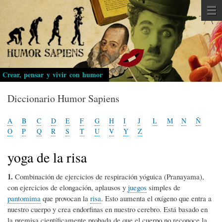
Pasar
al
contenido
principal
Crear, pensar y vivir con humor
Diccionario Humor Sapiens
A
B
C
D
E
F
G
H
I
J
L
M
N
Ñ
O
P
Q
R
S
T
U
V
Y
Z
yoga de la risa
1.
Combinación de ejercicios de respiración yóguica (Pranayama),
con ejercicios de elongación, aplausos y
juegos
simples de
pantomima
que provocan la
risa
. Esto aumenta el oxígeno que entra a
nuestro cuerpo y crea endorfinas en nuestro cerebro. Está basado en
la premisa científicamente probada de que el cuerpo no reconoce la