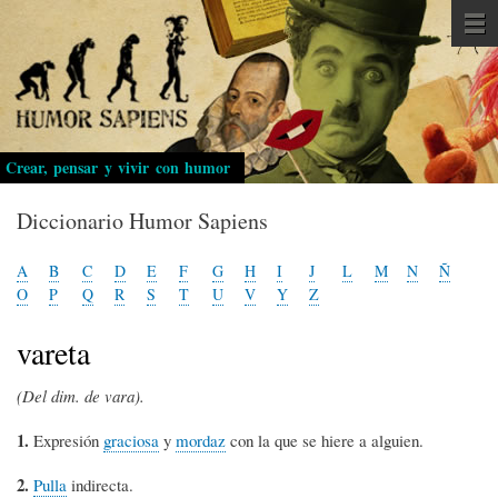
Pasar
al
contenido
principal
Crear, pensar y vivir con humor
Diccionario Humor Sapiens
A
B
C
D
E
F
G
H
I
J
L
M
N
Ñ
O
P
Q
R
S
T
U
V
Y
Z
vareta
(Del dim. de vara).
1.
Expresión
graciosa
y
mordaz
con la que se hiere a alguien.
2.
Pulla
indirecta.