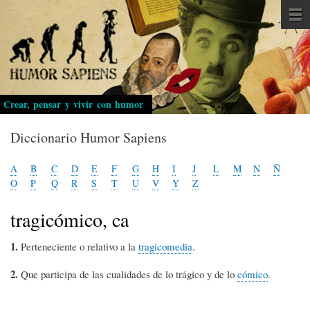
Pasar
al
contenido
principal
Crear, pensar y vivir con humor
Diccionario Humor Sapiens
A
B
C
D
E
F
G
H
I
J
L
M
N
Ñ
O
P
Q
R
S
T
U
V
Y
Z
tragicómico, ca
1.
Perteneciente o relativo a la
tragicomedia
.
2.
Que participa de las cualidades de lo trágico y de lo
cómico
.