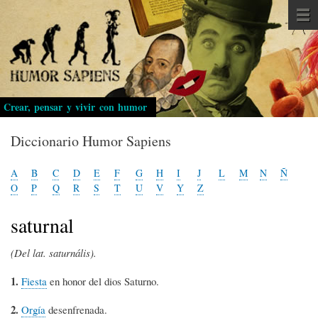
Pasar
al
contenido
principal
Crear, pensar y vivir con humor
Diccionario Humor Sapiens
A
B
C
D
E
F
G
H
I
J
L
M
N
Ñ
O
P
Q
R
S
T
U
V
Y
Z
saturnal
(Del lat. saturnális).
1.
Fiesta
en honor del dios Saturno.
2.
Orgía
desenfrenada.