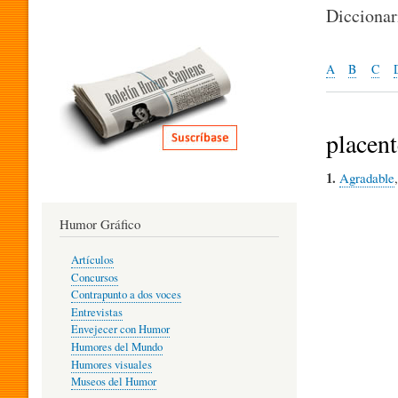
I
Dicciona
T
A
B
C
E
placent
1.
Agradable
R
Humor Gráfico
A
Artículos
Concursos
T
Contrapunto a dos voces
Entrevistas
Envejecer con Humor
Humores del Mundo
U
Humores visuales
Museos del Humor