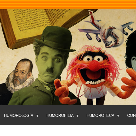
Pasar
al
contenido
principal
HUMOROLOGÍA
HUMOROFILIA
HUMOROTECA
CON
T
O
P