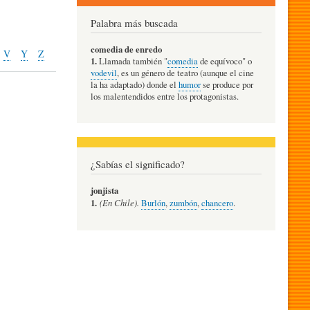
Palabra más buscada
comedia de enredo
V
Y
Z
1.
Llamada también "
comedia
de equívoco" o
vodevil
, es un género de teatro (aunque el cine
la ha adaptado) donde el
humor
se produce por
los malentendidos entre los protagonistas.
¿Sabías el significado?
jonjista
1.
(En Chile).
Burlón
,
zumbón
,
chancero
.