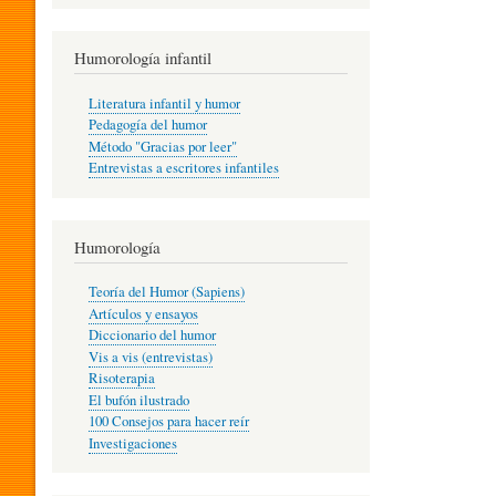
R
Humorología infantil
A
Literatura infantil y humor
Pedagogía del humor
Método "Gracias por leer"
I
Entrevistas a escritores infantiles
N
Humorología
Teoría del Humor (Sapiens)
F
Artículos y ensayos
Diccionario del humor
Vis a vis (entrevistas)
A
Risoterapia
El bufón ilustrado
100 Consejos para hacer reír
Investigaciones
N