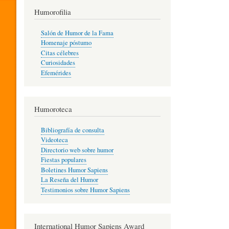
T
Humorofilia
Salón de Humor de la Fama
Homenaje póstumo
I
Citas célebres
Curiosidades
Efemérides
L
Humoroteca
Y
Bibliografía de consulta
Videoteca
H
Directorio web sobre humor
Fiestas populares
Boletines Humor Sapiens
U
La Reseña del Humor
Testimonios sobre Humor Sapiens
M
International Humor Sapiens Award