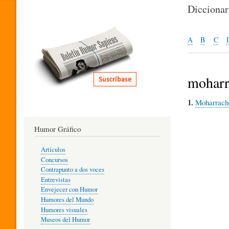
I
Dicciona
T
A
B
C
E
moharr
1.
Moharrach
R
Humor Gráfico
A
Artículos
Concursos
T
Contrapunto a dos voces
Entrevistas
Envejecer con Humor
Humores del Mundo
U
Humores visuales
Museos del Humor