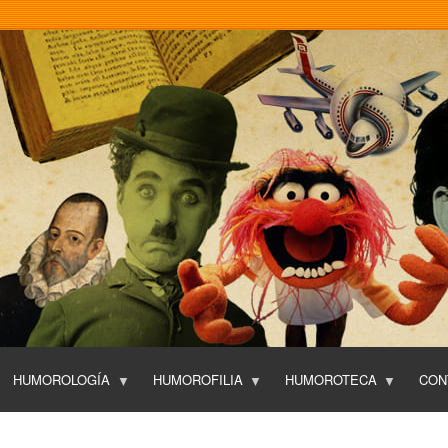
Pasar
al
contenido
principal
HUMOROLOGÍA
HUMOROFILIA
HUMOROTECA
CON
T
O
P