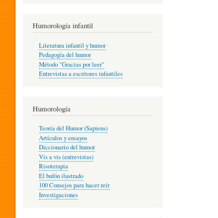
R
Humorología infantil
A
Literatura infantil y humor
Pedagogía del humor
Método "Gracias por leer"
I
Entrevistas a escritores infantiles
N
Humorología
Teoría del Humor (Sapiens)
F
Artículos y ensayos
Diccionario del humor
Vis a vis (entrevistas)
A
Risoterapia
El bufón ilustrado
100 Consejos para hacer reír
Investigaciones
N