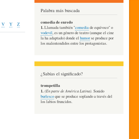
Palabra más buscada
comedia de enredo
V
Y
Z
1.
Llamada también "
comedia
de equívoco" o
vodevil
, es un género de teatro (aunque el cine
la ha adaptado) donde el
humor
se produce por
los malentendidos entre los protagonistas.
¿Sabías el significado?
trompetilla
1.
(En parte de América Latina)
. Sonido
burlesco
que se produce soplando a través del
los labios fruncidos.