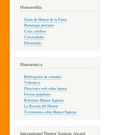
T
Humorofilia
Salón de Humor de la Fama
Homenaje póstumo
I
Citas célebres
Curiosidades
Efemérides
L
Humoroteca
Y
Bibliografía de consulta
Videoteca
H
Directorio web sobre humor
Fiestas populares
Boletines Humor Sapiens
U
La Reseña del Humor
Testimonios sobre Humor Sapiens
M
International Humor Sapiens Award