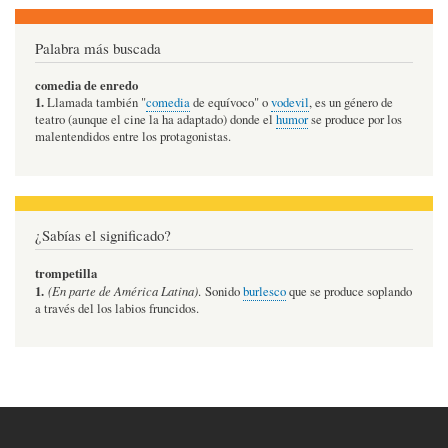
Palabra más buscada
comedia de enredo
1.
Llamada también "
comedia
de equívoco" o
vodevil
, es un género de
teatro (aunque el cine la ha adaptado) donde el
humor
se produce por los
malentendidos entre los protagonistas.
¿Sabías el significado?
trompetilla
1.
(En parte de América Latina)
. Sonido
burlesco
que se produce soplando
a través del los labios fruncidos.