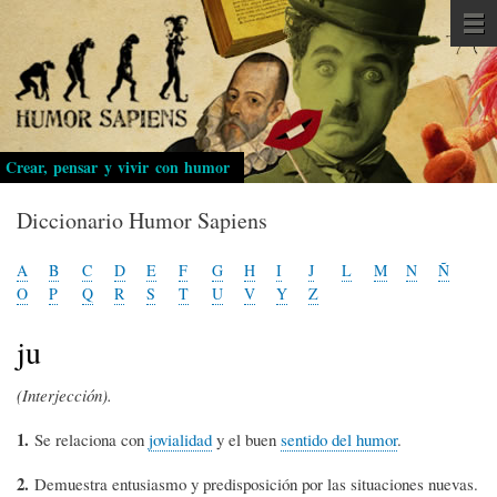
Pasar
al
contenido
principal
Crear, pensar y vivir con humor
Diccionario Humor Sapiens
A
B
C
D
E
F
G
H
I
J
L
M
N
Ñ
O
P
Q
R
S
T
U
V
Y
Z
ju
(I
nterjección
).
1.
Se relaciona con
jovialidad
y el buen
sentido del humor
.
2.
Demuestra entusiasmo y predisposición por las situaciones nuevas.