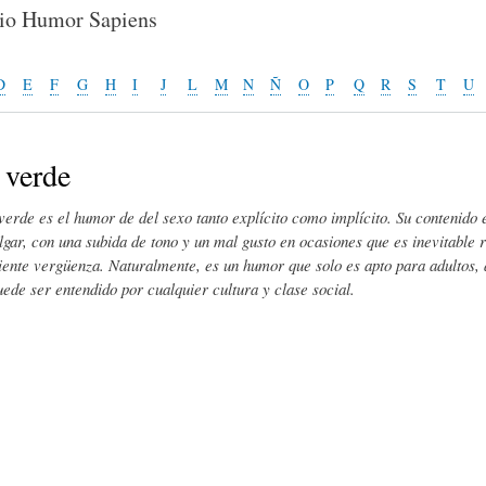
E
P
E
rio Humor Sapiens
O
I
L
D
E
F
G
H
I
J
L
M
N
Ñ
O
P
Q
R
S
T
U
R
N
Í
verde
verde es el humor de del sexo tanto explícito como implícito. Su contenido 
Í
I
C
lgar, con una subida de tono y un mal gusto en ocasiones que es inevitable 
iente vergüenza. Naturalmente, es un humor que solo es apto para adultos,
uede ser entendido por cualquier cultura y clase social.
A
Ó
U
D
N
L
E
Y
A