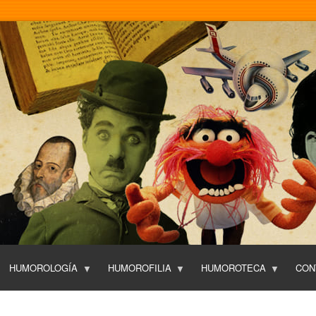
Pasar
al
contenido
principal
HUMOROLOGÍA
HUMOROFILIA
HUMOROTECA
CON
T
O
P