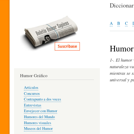
I
Dicciona
T
A
B
C
E
Humor 
1-. El humor 
R
naturaleza vu
mientras se s
Humor Gráfico
universal y p
A
Artículos
Concursos
T
Contrapunto a dos voces
Entrevistas
Envejecer con Humor
Humores del Mundo
U
Humores visuales
Museos del Humor