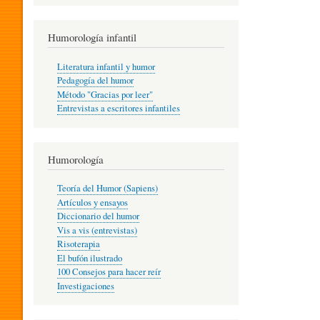
R
Humorología infantil
A
Literatura infantil y humor
Pedagogía del humor
Método "Gracias por leer"
I
Entrevistas a escritores infantiles
N
Humorología
Teoría del Humor (Sapiens)
F
Artículos y ensayos
Diccionario del humor
Vis a vis (entrevistas)
A
Risoterapia
El bufón ilustrado
100 Consejos para hacer reír
Investigaciones
N