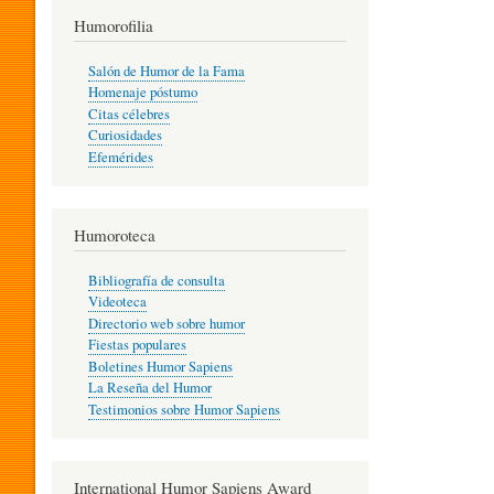
T
Humorofilia
Salón de Humor de la Fama
Homenaje póstumo
I
Citas célebres
Curiosidades
Efemérides
L
Humoroteca
Y
Bibliografía de consulta
Videoteca
H
Directorio web sobre humor
Fiestas populares
Boletines Humor Sapiens
U
La Reseña del Humor
Testimonios sobre Humor Sapiens
M
International Humor Sapiens Award