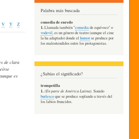
Palabra más buscada
comedia de enredo
V
Y
Z
1.
Llamada también "
comedia
de equívoco" o
vodevil
, es un género de teatro (aunque el cine
la ha adaptado) donde el
humor
se produce por
los malentendidos entre los protagonistas.
es de clara
reírse
¿Sabías el significado?
 aunque es
trompetilla
1.
(En parte de América Latina)
. Sonido
burlesco
que se produce soplando a través del
los labios fruncidos.