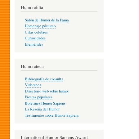
T
Humorofilia
Salón de Humor de la Fama
Homenaje póstumo
I
Citas célebres
Curiosidades
Efemérides
L
Humoroteca
Y
Bibliografía de consulta
Videoteca
H
Directorio web sobre humor
Fiestas populares
Boletines Humor Sapiens
U
La Reseña del Humor
Testimonios sobre Humor Sapiens
M
International Humor Sapiens Award