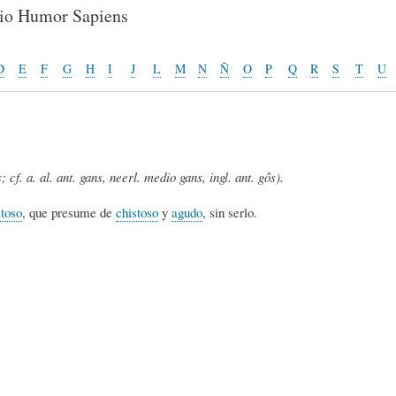
E
P
E
rio Humor Sapiens
O
I
L
D
E
F
G
H
I
J
L
M
N
Ñ
O
P
Q
R
S
T
U
R
N
Í
; cf. a. al. ant. gans, neerl. medio gans, ingl. ant. gôs).
Í
I
C
toso
, que presume de
chistoso
y
agudo
, sin serlo.
A
Ó
U
D
N
L
E
Y
A