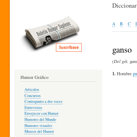
I
Dicciona
T
A
B
C
E
ganso
(Del gót. gans
R
1.
Hombre
pa
Humor Gráfico
A
Artículos
Concursos
T
Contrapunto a dos voces
Entrevistas
Envejecer con Humor
Humores del Mundo
U
Humores visuales
Museos del Humor