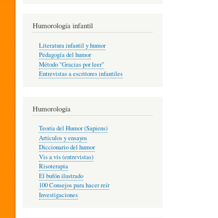
R
Humorología infantil
A
Literatura infantil y humor
Pedagogía del humor
Método "Gracias por leer"
I
Entrevistas a escritores infantiles
N
Humorología
Teoría del Humor (Sapiens)
F
Artículos y ensayos
Diccionario del humor
Vis a vis (entrevistas)
A
Risoterapia
El bufón ilustrado
100 Consejos para hacer reír
Investigaciones
N