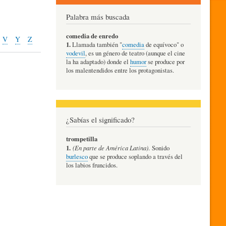
Palabra más buscada
comedia de enredo
V
Y
Z
1.
Llamada también "
comedia
de equívoco" o
vodevil
, es un género de teatro (aunque el cine
la ha adaptado) donde el
humor
se produce por
los malentendidos entre los protagonistas.
¿Sabías el significado?
trompetilla
1.
(En parte de América Latina)
. Sonido
burlesco
que se produce soplando a través del
los labios fruncidos.