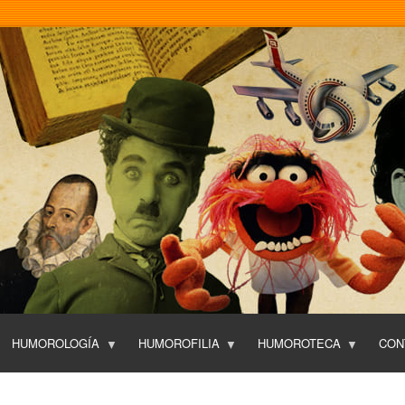
Pasar
al
contenido
principal
HUMOROLOGÍA
HUMOROFILIA
HUMOROTECA
CON
T
O
P