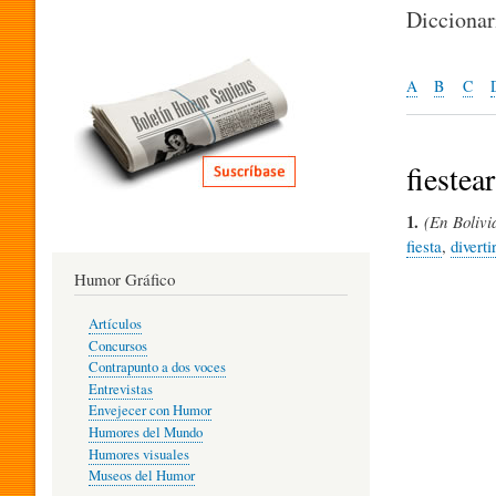
I
Dicciona
T
A
B
C
E
fiestear
1.
(En Bolivi
R
fiesta
,
diverti
Humor Gráfico
A
Artículos
Concursos
T
Contrapunto a dos voces
Entrevistas
Envejecer con Humor
Humores del Mundo
U
Humores visuales
Museos del Humor