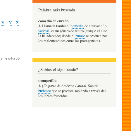
Palabra más buscada
comedia de enredo
V
Y
Z
1.
Llamada también "
comedia
de equívoco" o
vodevil
, es un género de teatro (aunque el cine
la ha adaptado) donde el
humor
se produce por
los malentendidos entre los protagonistas.
a).
Andar de
¿Sabías el significado?
trompetilla
1.
(En parte de América Latina)
. Sonido
burlesco
que se produce soplando a través del
los labios fruncidos.