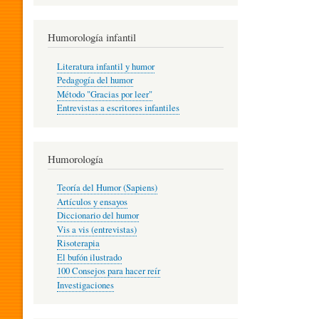
R
Humorología infantil
A
Literatura infantil y humor
Pedagogía del humor
Método "Gracias por leer"
I
Entrevistas a escritores infantiles
N
Humorología
Teoría del Humor (Sapiens)
F
Artículos y ensayos
Diccionario del humor
Vis a vis (entrevistas)
A
Risoterapia
El bufón ilustrado
100 Consejos para hacer reír
Investigaciones
N