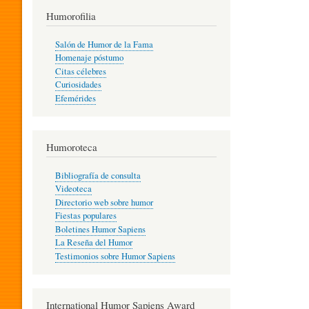
T
Humorofilia
Salón de Humor de la Fama
Homenaje póstumo
I
Citas célebres
Curiosidades
Efemérides
L
Humoroteca
Y
Bibliografía de consulta
Videoteca
H
Directorio web sobre humor
Fiestas populares
Boletines Humor Sapiens
U
La Reseña del Humor
Testimonios sobre Humor Sapiens
M
International Humor Sapiens Award