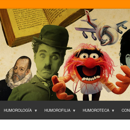
Pasar
al
contenido
principal
HUMOROLOGÍA
HUMOROFILIA
HUMOROTECA
CON
T
O
P