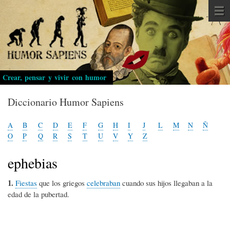
Pasar
al
contenido
principal
Crear, pensar y vivir con humor
Diccionario Humor Sapiens
A
B
C
D
E
F
G
H
I
J
L
M
N
Ñ
O
P
Q
R
S
T
U
V
Y
Z
ephebias
1.
Fiestas
que los griegos
celebraban
cuando sus hijos llegaban a la
edad de la pubertad.