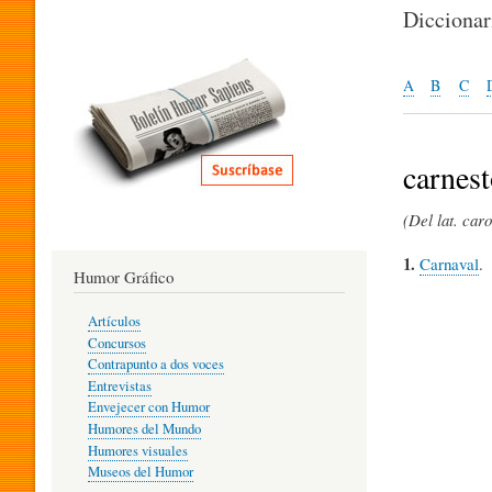
I
Dicciona
T
A
B
C
E
carnes
(Del lat. caro
R
1.
Carnaval
.
Humor Gráfico
A
Artículos
Concursos
T
Contrapunto a dos voces
Entrevistas
Envejecer con Humor
Humores del Mundo
U
Humores visuales
Museos del Humor