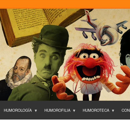
Pasar
al
contenido
principal
HUMOROLOGÍA
HUMOROFILIA
HUMOROTECA
CON
T
O
P