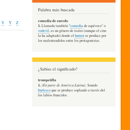
Palabra más buscada
comedia de enredo
V
Y
Z
1.
Llamada también "
comedia
de equívoco" o
vodevil
, es un género de teatro (aunque el cine
la ha adaptado) donde el
humor
se produce por
los malentendidos entre los protagonistas.
¿Sabías el significado?
trompetilla
1.
(En parte de América Latina)
. Sonido
burlesco
que se produce soplando a través del
los labios fruncidos.