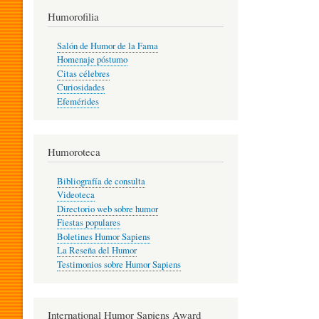
T
Humorofilia
Salón de Humor de la Fama
Homenaje póstumo
I
Citas célebres
Curiosidades
Efemérides
L
Humoroteca
Y
Bibliografía de consulta
Videoteca
H
Directorio web sobre humor
Fiestas populares
Boletines Humor Sapiens
U
La Reseña del Humor
Testimonios sobre Humor Sapiens
M
International Humor Sapiens Award