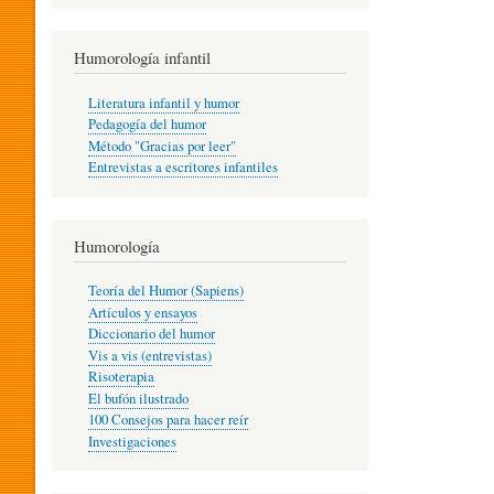
R
Humorología infantil
A
Literatura infantil y humor
Pedagogía del humor
Método "Gracias por leer"
I
Entrevistas a escritores infantiles
N
Humorología
Teoría del Humor (Sapiens)
F
Artículos y ensayos
Diccionario del humor
Vis a vis (entrevistas)
A
Risoterapia
El bufón ilustrado
100 Consejos para hacer reír
Investigaciones
N