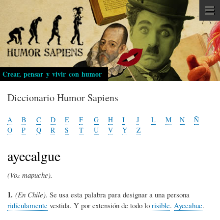
Pasar
al
contenido
principal
Crear, pensar y vivir con humor
Diccionario Humor Sapiens
A
B
C
D
E
F
G
H
I
J
L
M
N
Ñ
O
P
Q
R
S
T
U
V
Y
Z
ayecalgue
(Voz mapuche).
1.
(En Chile)
. Se usa esta palabra para designar a una persona
ridículamente
vestida. Y por extensión de todo lo
risible
.
Ayecahue
.