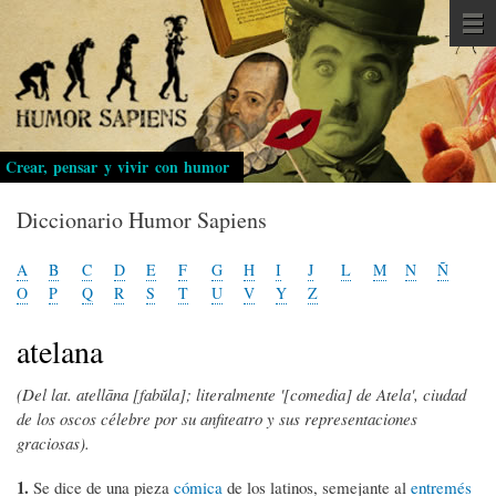
Pasar
al
contenido
principal
Crear, pensar y vivir con humor
Diccionario Humor Sapiens
A
B
C
D
E
F
G
H
I
J
L
M
N
Ñ
O
P
Q
R
S
T
U
V
Y
Z
atelana
(Del lat. atellāna [fabŭla]; literalmente '[comedia] de Atela', ciudad
de los oscos célebre por su anfiteatro y sus representaciones
graciosas).
1.
Se dice de una pieza
cómica
de los latinos, semejante al
entremés