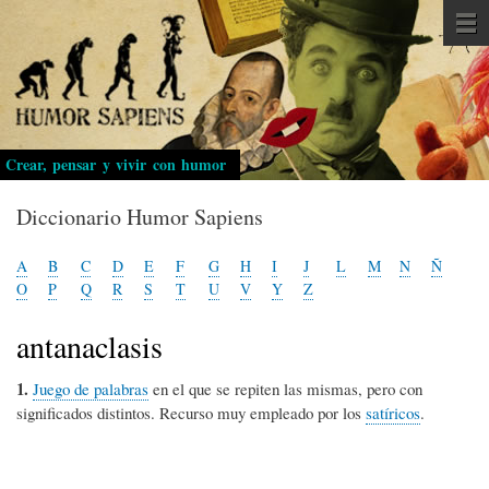
Pasar
al
contenido
principal
Crear, pensar y vivir con humor
Diccionario Humor Sapiens
A
B
C
D
E
F
G
H
I
J
L
M
N
Ñ
O
P
Q
R
S
T
U
V
Y
Z
antanaclasis
1.
Juego de palabras
en el que se repiten las mismas, pero con
significados distintos. Recurso muy empleado por los
satíricos
.