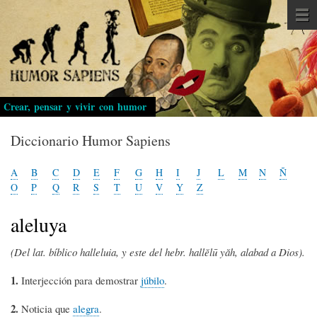
Pasar
al
contenido
principal
Crear, pensar y vivir con humor
Diccionario Humor Sapiens
A
B
C
D
E
F
G
H
I
J
L
M
N
Ñ
O
P
Q
R
S
T
U
V
Y
Z
aleluya
(Del lat. bíblico halleluia, y este del hebr. hallĕlū yăh, alabad a Dios).
1.
​Interjección para demostrar
júbilo
.
2.
Noticia que
alegra
.