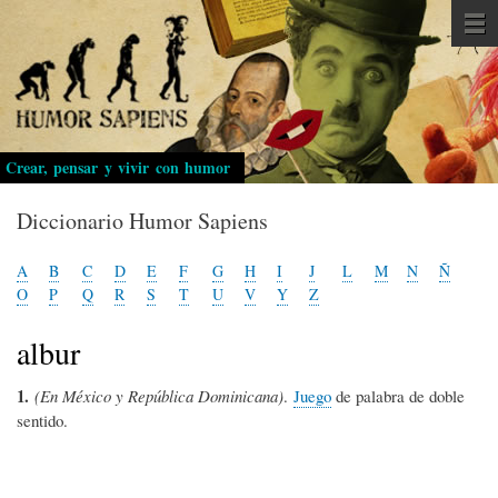
Pasar
al
contenido
principal
Crear, pensar y vivir con humor
Diccionario Humor Sapiens
A
B
C
D
E
F
G
H
I
J
L
M
N
Ñ
O
P
Q
R
S
T
U
V
Y
Z
albur
1.
(En México y República Dominicana)
.
Juego
de palabra de doble
sentido.