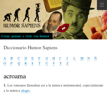
Pasar
al
contenido
principal
Crear, pensar y vivir con humor
Diccionario Humor Sapiens
A
B
C
D
E
F
G
H
I
J
L
M
N
Ñ
O
P
Q
R
S
T
U
V
Y
Z
acroama
1.
Los romanos llamaban así a la música instrumental, especialmente
a la música
alegre
.