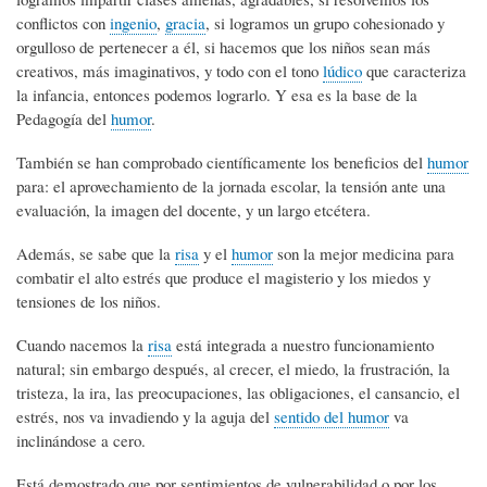
conflictos con
ingenio
,
gracia
, si logramos un grupo cohesionado y
orgulloso de pertenecer a él, si hacemos que los niños sean más
creativos, más imaginativos, y todo con el tono
lúdico
que caracteriza
la infancia, entonces podemos lograrlo. Y esa es la base de la
Pedagogía del
humor
.
También se han comprobado científicamente los beneficios del
humor
para: el aprovechamiento de la jornada escolar, la tensión ante una
evaluación, la imagen del docente, y un largo etcétera.
Además, se sabe que la
risa
y el
humor
son la mejor medicina para
combatir el alto estrés que produce el magisterio y los miedos y
tensiones de los niños.
Cuando nacemos la
risa
está integrada a nuestro funcionamiento
natural; sin embargo después, al crecer, el miedo, la frustración, la
tristeza, la ira, las preocupaciones, las obligaciones, el cansancio, el
estrés, nos va invadiendo y la aguja del
sentido del humor
va
inclinándose a cero.
Está demostrado que por sentimientos de vulnerabilidad o por los