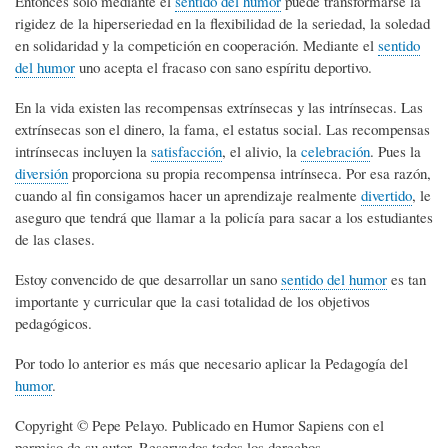
Entonces solo mediante el
sentido del humor
puede transformarse la
rigidez de la hiperseriedad en la flexibilidad de la seriedad, la soledad
en solidaridad y la competición en cooperación. Mediante el
sentido
del humor
uno acepta el fracaso con sano espíritu deportivo.
En la vida existen las recompensas extrínsecas y las intrínsecas. Las
extrínsecas son el dinero, la fama, el estatus social. Las recompensas
intrínsecas incluyen la
satisfacción
, el alivio, la
celebración
. Pues la
diversión
proporciona su propia recompensa intrínseca. Por esa razón,
cuando al fin consigamos hacer un aprendizaje realmente
divertido
, le
aseguro que tendrá que llamar a la policía para sacar a los estudiantes
de las clases.
Estoy convencido de que desarrollar un sano
sentido del humor
es tan
importante y curricular que la casi totalidad de los objetivos
pedagógicos.
Por todo lo anterior es más que necesario aplicar la Pedagogía del
humor
.
Copyright © Pepe Pelayo. Publicado en Humor Sapiens con el
permiso de su autor. Reservados todos los derechos.