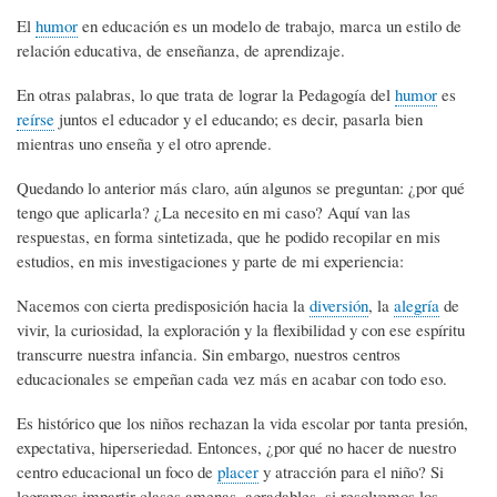
El
humor
en educación es un modelo de trabajo, marca un estilo de
relación educativa, de enseñanza, de aprendizaje.
En otras palabras, lo que trata de lograr la Pedagogía del
humor
es
reírse
juntos el educador y el educando; es decir, pasarla bien
mientras uno enseña y el otro aprende.
Quedando lo anterior más claro, aún algunos se preguntan: ¿por qué
tengo que aplicarla? ¿La necesito en mi caso? Aquí van las
respuestas, en forma sintetizada, que he podido recopilar en mis
estudios, en mis investigaciones y parte de mi experiencia:
Nacemos con cierta predisposición hacia la
diversión
, la
alegría
de
vivir, la curiosidad, la exploración y la flexibilidad y con ese espíritu
transcurre nuestra infancia. Sin embargo, nuestros centros
educacionales se empeñan cada vez más en acabar con todo eso.
Es histórico que los niños rechazan la vida escolar por tanta presión,
expectativa, hiperseriedad. Entonces, ¿por qué no hacer de nuestro
centro educacional un foco de
placer
y atracción para el niño? Si
logramos impartir clases amenas, agradables, si resolvemos los