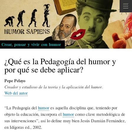
Pasar
al
contenido
principal
Crear, pensar y vivir con humor
¿Qué es la Pedagogía del humor y
por qué se debe aplicar?
Pepe Pelayo
Creador y estudioso de la teoría y la aplicación del humor
.
Web del autor
“La Pedagogía del
humor
es aquella disciplina que, teniendo por
objeto la educación, incorpora el
humor
como clave metodológica de
sus intervenciones”, así lo define muy bien Jesús Damián Fernández,
en Idígoras ed., 2002.