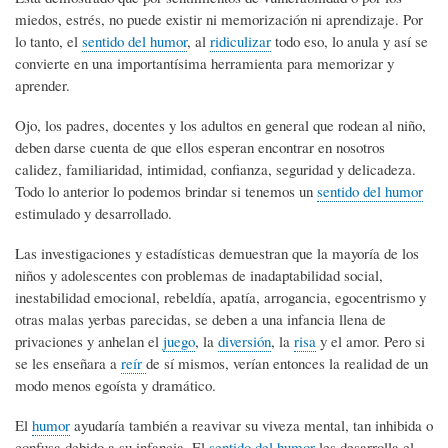
miedos, estrés, no puede existir ni memorización ni aprendizaje. Por
lo tanto, el
sentido del humor
, al
ridiculizar
todo eso, lo anula y así se
convierte en una importantísima herramienta para memorizar y
aprender.
Ojo, los padres, docentes y los adultos en general que rodean al niño,
deben darse cuenta de que ellos esperan encontrar en nosotros
calidez, familiaridad, intimidad, confianza, seguridad y delicadeza.
Todo lo anterior lo podemos brindar si tenemos un
sentido del humor
estimulado y desarrollado.
Las investigaciones y estadísticas demuestran que la mayoría de los
niños y adolescentes con problemas de inadaptabilidad social,
inestabilidad emocional, rebeldía, apatía, arrogancia, egocentrismo y
otras malas yerbas parecidas, se deben a una infancia llena de
privaciones y anhelan el
juego
, la
diversión
, la
risa
y el amor. Pero si
se les enseñara a
reír
de sí mismos, verían entonces la realidad de un
modo menos egoísta y dramático.
El
humor
ayudaría también a reavivar su viveza mental, tan inhibida o
confusa debido a su infancia. El
sentido del humor
les desarrolla el