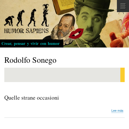
Pasar
al
contenido
principal
Crear, pensar y vivir con humor
Rodolfo Sonego
Quelle strane occasioni
sob
Lee más
Quel
stra
occa