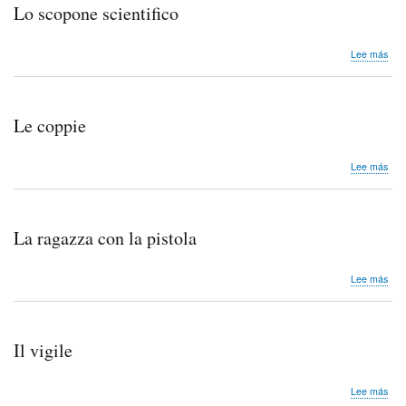
Lo scopone scientifico
sob
Lee más
Lo
sco
scie
Le coppie
sob
Lee más
Le
cop
La ragazza con la pistola
sob
Lee más
La
rag
con
la
Il vigile
pist
sob
Lee más
Il